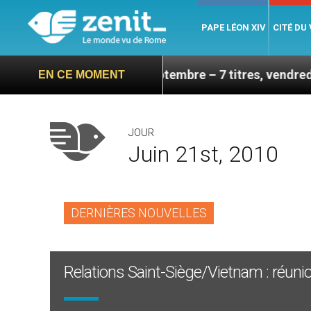
PAPE LÉON XIV
CITÉ DU
 sa visite en septembre – 7 titres, vendredi 7 août 20
EN CE MOMENT
JOUR
Juin 21st, 2010
DERNIÈRES NOUVELLES
Relations Saint-Siège/Vietnam : réunio