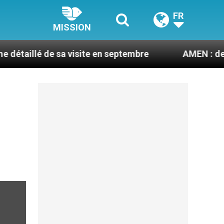
FR
MISSION
e sa visite en septembre
AMEN : des prêtres à 