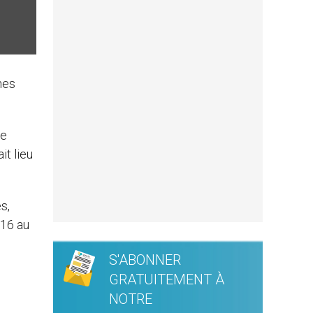
nes
ue
it lieu
s,
 16 au
S'ABONNER
GRATUITEMENT À
NOTRE