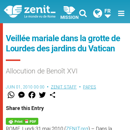
FR
MISSION
Veillée mariale dans la grotte de
Lourdes des jardins du Vatican
Allocution de Benoît XVI
JUIN 01, 2010 00:00
ZENIT STAFF
PAPES
W
M
F
T
S
h
e
a
w
h
a
s
c
i
a
t
s
e
t
r
Share this Entry
s
e
b
t
e
A
n
o
e
p
g
o
r
p
e
k
ROME, Lundi 31 mai 2010 (
ZENIT.org
) – Dans la
r