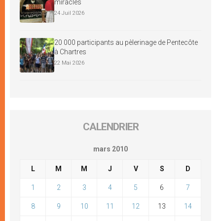
miracles
24 Juil 2026
20 000 participants au pèlerinage de Pentecôte
à Chartres
22 Mai 2026
CALENDRIER
mars 2010
L
M
M
J
V
S
D
1
2
3
4
5
6
7
8
9
10
11
12
13
14