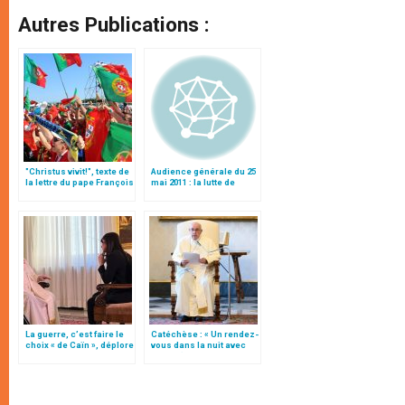
Autres Publications :
"Christus vivit!", texte de
Audience générale du 25
la lettre du pape François
mai 2011 : la lutte de
aux jeunes du monde
Jacob avec Dieu
La guerre, c’est faire le
Catéchèse : « Un rendez-
choix « de Caïn », déplore
vous dans la nuit avec
le pape François
Dieu » (traduction
complète)