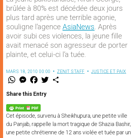
brûlée à 80% est décédée deux jours
plus tard après une terrible agonie,
souligne l’agence
AsiaNews
. Après
avoir subi ces violences, la jeune fille
avait menacé son agresseur de porter
plainte, et celui-ci l’a tuée.
MARS 18, 2010 00:00
ZENIT STAFF
JUSTICE ET PAIX
W
M
F
T
S
h
e
a
w
h
a
s
c
i
a
t
s
e
t
r
Share this Entry
s
e
b
t
e
A
n
o
e
p
g
o
r
p
e
k
Cet épisode, survenu à Sheikhupura, une petite ville
r
du Panjab, rappelle la mort tragique de Shazia Bashir,
une petite chrétienne de 12 ans violée et tuée par un