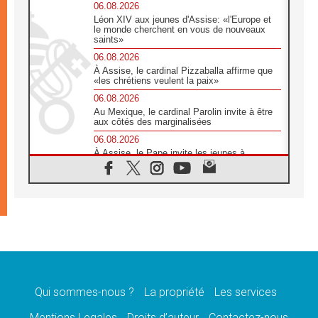
06.08.2026
Léon XIV aux jeunes d'Assise: «l'Europe et
le monde cherchent en vous de nouveaux
saints»
06.08.2026
À Assise, le cardinal Pizzaballa affirme que
«les chrétiens veulent la paix»
06.08.2026
Au Mexique, le cardinal Parolin invite à être
aux côtés des marginalisées
06.08.2026
À Assise, le Pape invite les jeunes à
«construire la civilisation de l'amour»
05.08.2026
La visite du Pape en Argentine portera «un
message de paix et de dignité humaine»
05.08.2026
«La visite du Pape en Uruguay renforcera
l'espérance» affirme Mgr Tróccoli
05.08.2026
Le nonce en Ukraine: «Il est inquiétant
d'entendre ceux qui bénissent la guerre»
Qui sommes-nous ?
La propriété
Les services
05.08.2026
Mentions Legales
Droits d’auteur
Contactez-nous
Léon XIV au Pérou, une lueur d'espoir pour