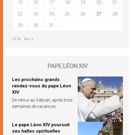
15
16
17
18
19
20
21
22
23
24
25
26
27
28
29
30
31
« Fév
Avr »
PAPE LÉON XIV
Les prochains grands
rendez-vous du pape Léon
XIV
De retour au Vatican, après trois
semaines de vacances
Le pape Léon XIV poursuit
ses haltes spirituelles