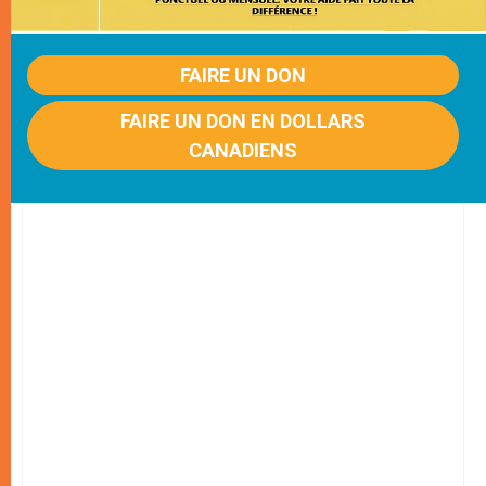
FAIRE UN DON
FAIRE UN DON EN DOLLARS
CANADIENS