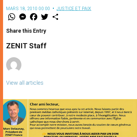
MARS 18, 2010 00:00
JUSTICE ET PAIX
W
M
F
T
S
h
e
a
w
h
a
s
c
i
a
t
s
e
t
r
Share this Entry
s
e
b
t
e
A
n
o
e
p
g
o
r
ZENIT Staff
p
e
k
r
View all articles