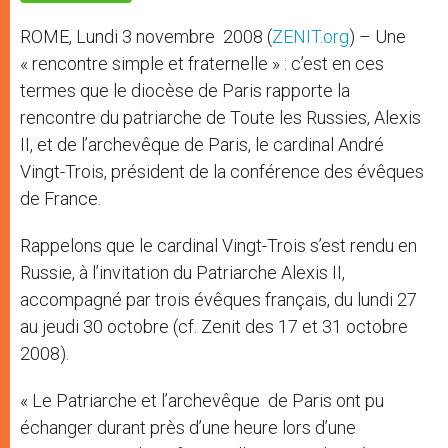
p
e
k
r
ROME, Lundi 3 novembre 2008 (
ZENIT.org
) – Une
« rencontre simple et fraternelle » : c’est en ces
termes que le diocèse de Paris rapporte la
rencontre du patriarche de Toute les Russies, Alexis
II, et de l’archevêque de Paris, le cardinal André
Vingt-Trois, président de la conférence des évêques
de France.
Rappelons que le cardinal Vingt-Trois s’est rendu en
Russie, à l’invitation du Patriarche Alexis II,
accompagné par trois évêques français, du lundi 27
au jeudi 30 octobre (cf. Zenit des 17 et 31 octobre
2008).
« Le Patriarche et l’archevêque de Paris ont pu
échanger durant près d’une heure lors d’une