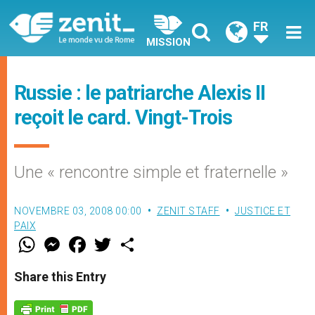
FR
MISSION
Russie : le patriarche Alexis II
reçoit le card. Vingt-Trois
Une « rencontre simple et fraternelle »
NOVEMBRE 03, 2008 00:00
ZENIT STAFF
JUSTICE ET
PAIX
W
M
F
T
S
h
e
a
w
h
a
s
c
i
a
t
s
e
t
r
Share this Entry
s
e
b
t
e
A
n
o
e
p
g
o
r