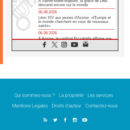
À Sainte-Marie-Majeure, la grâce de Dieu
descend encore sur le monde
06.08.2026
Léon XIV aux jeunes d'Assise: «l'Europe et
le monde cherchent en vous de nouveaux
saints»
06.08.2026
À Assise, le cardinal Pizzaballa affirme que
«les chrétiens veulent la paix»
06.08.2026
Au Mexique, le cardinal Parolin invite à être
aux côtés des marginalisées
06.08.2026
À Assise, le Pape invite les jeunes à
«construire la civilisation de l'amour»
05.08.2026
La visite du Pape en Argentine portera «un
message de paix et de dignité humaine»
Qui sommes-nous ?
La propriété
Les services
05.08.2026
Mentions Legales
Droits d’auteur
Contactez-nous
«La visite du Pape en Uruguay renforcera
l'espérance» affirme Mgr Tróccoli
05.08.2026
Le nonce en Ukraine: «Il est inquiétant
d'entendre ceux qui bénissent la guerre»