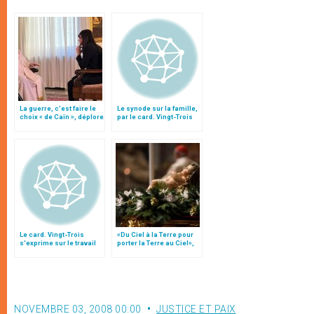
La guerre, c’est faire le
Le synode sur la famille,
choix « de Caïn », déplore
par le card. Vingt-Trois
le pape François
Le card. Vingt-Trois
«Du Ciel à la Terre pour
s’exprime sur le travail
porter la Terre au Ciel»,
du dimanche sur RTL
par Mgr Francesco Follo
NOVEMBRE 03, 2008 00:00
JUSTICE ET PAIX