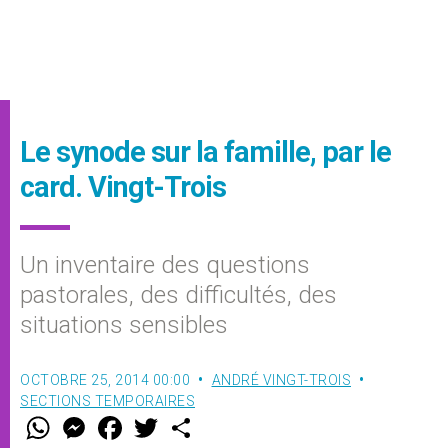
Le synode sur la famille, par le
card. Vingt-Trois
Un inventaire des questions
pastorales, des difficultés, des
situations sensibles
OCTOBRE 25, 2014 00:00
ANDRÉ VINGT-TROIS
SECTIONS TEMPORAIRES
W
M
F
T
S
h
e
a
w
h