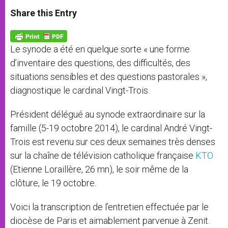
a
s
c
i
a
t
s
e
t
r
Share this Entry
s
e
b
t
e
A
n
o
e
p
g
o
r
p
e
k
Le synode a été en quelque sorte « une forme
r
d’inventaire des questions, des difficultés, des
situations sensibles et des questions pastorales »,
diagnostique le cardinal Vingt-Trois.
Président délégué au synode extraordinaire sur la
famille (5-19 octobre 2014), le cardinal André Vingt-
Trois est revenu sur ces deux semaines très denses
sur la chaîne de télévision catholique française
KTO
(Etienne Loraillère, 26 mn), le soir même de la
clôture, le 19 octobre.
Voici la transcription de l’entretien effectuée par le
diocèse de Paris et aimablement parvenue à Zenit.