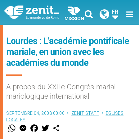
FR
MISSION
Lourdes : L’académie pontificale
mariale, en union avec les
académies du monde
A propos du XXIIe Congrès marial
mariologique international
SEPTEMBRE 04, 2008 00:00
ZENIT STAFF
EGLISES
LOCALES
W
M
F
T
S
h
e
a
w
h
a
s
c
i
a