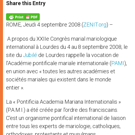
t
s
e
t
r
Share this Entry
s
e
b
t
e
A
n
o
e
p
g
o
r
p
e
k
ROME, Jeudi 4 septembre 2008 (
ZENIT.org
) –
r
A propos du XXIIe Congrès marial mariologique
international à Lourdes du 4 au 8 septembre 2008, le
site du
Jubilé
de Lourdes rappelle la vocation de
l’Académie pontificale mariale internationale (
PAMI
),
en union avec « toutes les autres académies et
sociétés mariales qui existent dans le monde
entier ».
La « Pontificia Academia Mariana Internationalis »
(P.A.M.I.) a été créée par l’ordre des franciscains.
C’est un organisme pontifical international de liaison
entre tous les experts de mariologie, catholiques,
orthodoxes, protestants et musulmans.