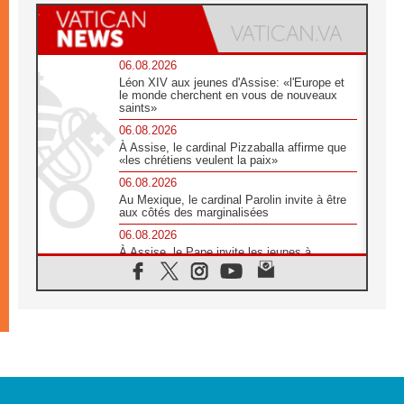
06.08.2026
Léon XIV aux jeunes d'Assise: «l'Europe et
le monde cherchent en vous de nouveaux
saints»
06.08.2026
À Assise, le cardinal Pizzaballa affirme que
«les chrétiens veulent la paix»
06.08.2026
Au Mexique, le cardinal Parolin invite à être
aux côtés des marginalisées
06.08.2026
À Assise, le Pape invite les jeunes à
«construire la civilisation de l'amour»
05.08.2026
La visite du Pape en Argentine portera «un
message de paix et de dignité humaine»
05.08.2026
«La visite du Pape en Uruguay renforcera
l'espérance» affirme Mgr Tróccoli
05.08.2026