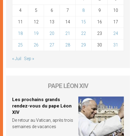
4
5
6
7
8
9
10
11
12
13
14
15
16
17
18
19
20
21
22
23
24
25
26
27
28
29
30
31
« Juil
Sep »
PAPE LÉON XIV
Les prochains grands
rendez-vous du pape Léon
XIV
De retour au Vatican, après trois
semaines de vacances