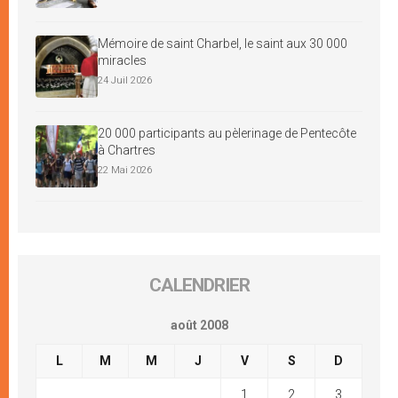
Mémoire de saint Charbel, le saint aux 30 000
miracles
24 Juil 2026
20 000 participants au pèlerinage de Pentecôte
à Chartres
22 Mai 2026
CALENDRIER
août 2008
L
M
M
J
V
S
D
1
2
3