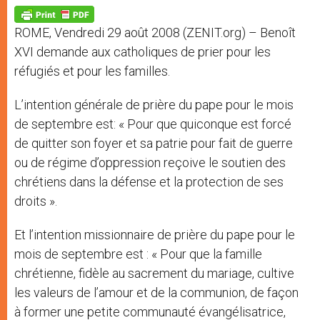
A
n
o
e
p
g
o
r
p
e
k
ROME, Vendredi 29 août 2008 (ZENIT.org) – Benoît
r
XVI demande aux catholiques de prier pour les
réfugiés et pour les familles.
L’intention générale de prière du pape pour le mois
de septembre est: « Pour que quiconque est forcé
de quitter son foyer et sa patrie pour fait de guerre
ou de régime d’oppression reçoive le soutien des
chrétiens dans la défense et la protection de ses
droits ».
Et l’intention missionnaire de prière du pape pour le
mois de septembre est : « Pour que la famille
chrétienne, fidèle au sacrement du mariage, cultive
les valeurs de l’amour et de la communion, de façon
à former une petite communauté évangélisatrice,