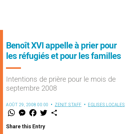
Benoît XVI appelle à prier pour
les réfugiés et pour les familles
Intentions de prière pour le mois de
septembre 2008
AOÛT 29, 2008 00:00
ZENIT STAFF
EGLISES LOCALES
W
M
F
T
S
h
e
a
w
h
a
s
c
i
a
t
s
e
t
r
Share this Entry
s
e
b
t
e