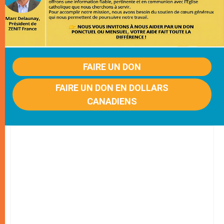
FAIRE UN DON
FAIRE UN DON EN DOLLARS
CANADIENS