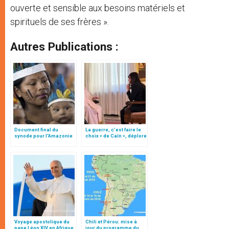
ouverte et sensible aux besoins matériels et
spirituels de ses frères ».
Autres Publications :
Document final du
La guerre, c’est faire le
synode pour l'Amazonie
choix « de Caïn », déplore
en français: traduction
le pape François
non officielle
Voyage apostolique du
Chili et Pérou: mise à
pape Léon XIV en Afrique
jour du programme du