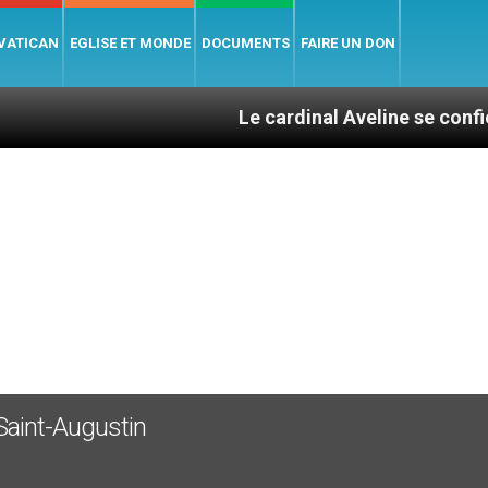
 VATICAN
EGLISE ET MONDE
DOCUMENTS
FAIRE UN DON
Le cardinal Aveline se confie : entre c
 Saint-Augustin