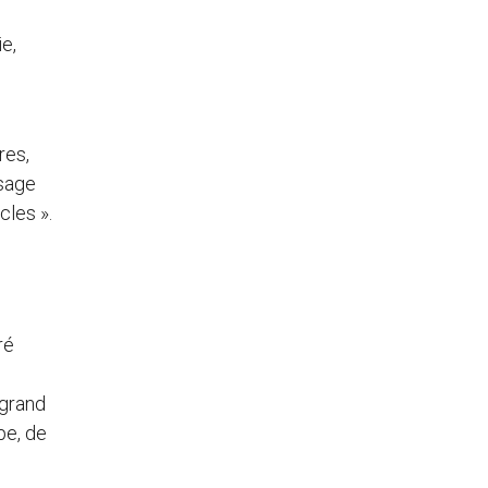
e,
res,
ssage
cles ».
ré
 grand
pe, de