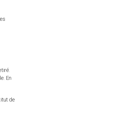
s
ses
tiré.
e. En
titut de