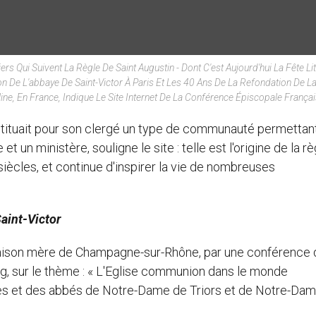
 Qui Suivent La Règle De Saint Augustin - Dont C'est Aujourd'hui La Fête Lit
on De L'abbaye De Saint-Victor À Paris Et Les 40 Ans De La Refondation De L
ne, En France, Indique Le Site Internet De La Conférence Épiscopale Françai
stituait pour son clergé un type de communauté permettan
un ministère, souligne le site : telle est l'origine de la rè
 siècles, et continue d'inspirer la vie de nombreuses
aint-Victor
maison mère de Champagne-sur-Rhône, par une conférence d
rg, sur le thème : « L'Eglise communion dans le monde
ues et des abbés de Notre-Dame de Triors et de Notre-Da