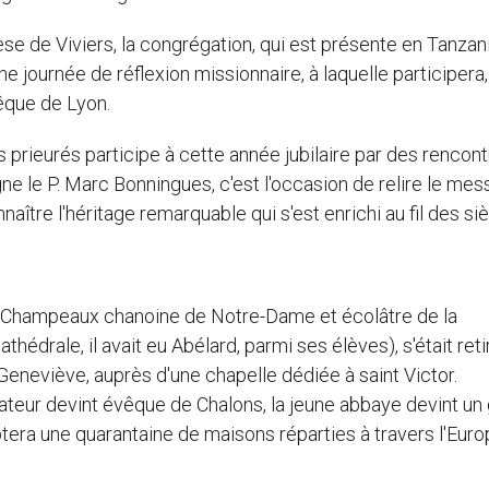
se de Viviers, la congrégation, qui est présente en Tanzani
ne journée de réflexion missionnaire, à laquelle participera,
êque de Lyon.
rieurés participe à cette année jubilaire par des rencont
gne le P. Marc Bonningues, c'est l'occasion de relire le me
naître l'héritage remarquable qui s'est enrichi au fil des siè
e Champeaux chanoine de Notre-Dame et écolâtre de la
athédrale, il avait eu Abélard, parmi ses élèves), s'était reti
eneviève, auprès d'une chapelle dédiée à saint Victor.
teur devint évêque de Chalons, la jeune abbaye devint un
ptera une quarantaine de maisons réparties à travers l'Euro