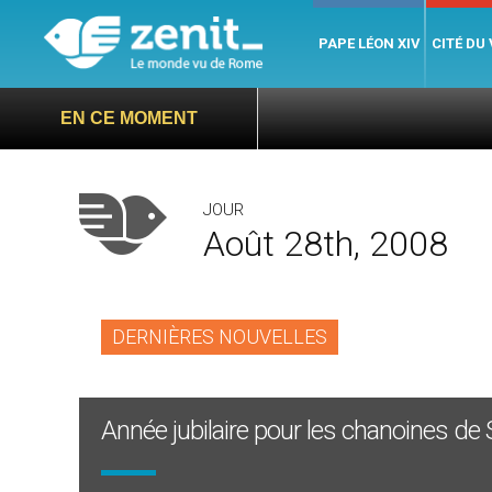
PAPE LÉON XIV
CITÉ DU
EN CE MOMENT
JOUR
Août 28th, 2008
DERNIÈRES NOUVELLES
Année jubilaire pour les chanoines de