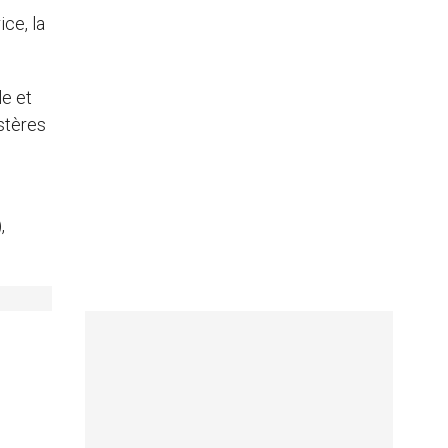
ce, la
le et
istères
,