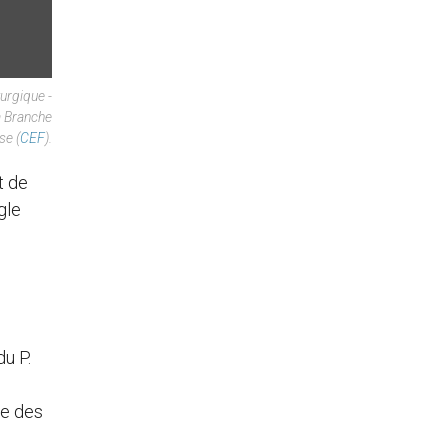
urgique -
a Branche
se (
CEF
).
t de
gle
u P.
me des