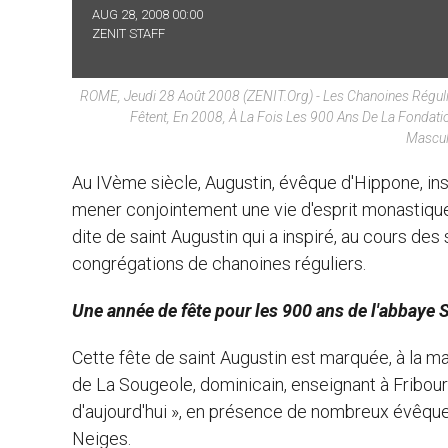
AUG 28, 2008 00:00
ZENIT STAFF
ROME, Jeudi 28 Août 2008 (ZENIT.org) - Les Chanoines Réguliers
Fêtent, En 2008, À La Fois Les 900 Ans De La Fondati
Masculi
Au IVème siècle, Augustin, évêque d'Hippone, in
mener conjointement une vie d'esprit monastique et 
dite de saint Augustin qui a inspiré, au cours des
congrégations de chanoines réguliers.
Une année de fête pour les 900 ans de l'abbaye S
Cette fête de saint Augustin est marquée, à la 
de La Sougeole, dominicain, enseignant à Fribou
d'aujourd'hui », en présence de nombreux évêq
Neiges.