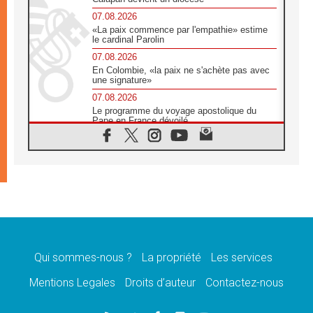
07.08.2026
«La paix commence par l'empathie» estime
le cardinal Parolin
07.08.2026
En Colombie, «la paix ne s'achète pas avec
une signature»
07.08.2026
Le programme du voyage apostolique du
Pape en France dévoilé
07.08.2026
1ère Conférence continentale sur l'éducation
catholique en Afrique
07.08.2026
Un logo symbolique pour la venue du Pape
en France
07.08.2026
Cardinal Rossi: «La venue du Pape Léon en
Argentine est un hommage à François»
Qui sommes-nous ?
La propriété
Les services
07.08.2026
Hiroshima et Nagasaki, 81 ans après,
Mentions Legales
Droits d’auteur
Contactez-nous
lancement des «dix jours de prière pour la
paix»
06.08.2026