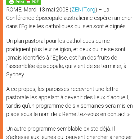
p
g
o
r
p
e
k
ROME, Mardi 13 mai 2008 (
ZENIT.org
) – La
r
Conférence épiscopale australienne espère ramener
dans l’Eglise les catholiques qui s’en sont éloignés.
Un plan pastoral pour les catholiques qui ne
pratiquent plus leur religion, et ceux qui ne se sont
jamais identifiés à l’Eglise, est l’un des fruits de
l’assemblée épiscopale, qui vient de se terminer, à
Sydney.
A ce propos, les paroisses recevront une lettre
pastorale les appelant à devenir des lieux d’accueil,
tandis qu’un programme de six semaines sera mis en
place sous le nom de « Remettez-vous en contact ».
Un autre programme semblable existe déjà. Il
s’adresse aux jeunes qui peuvent chercher à renouer