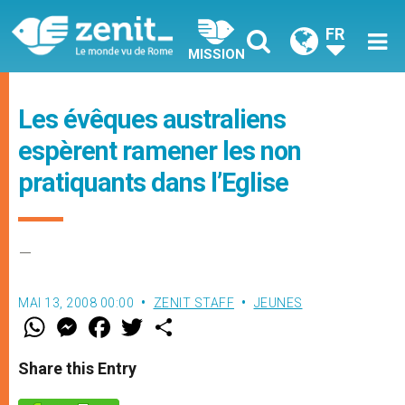
FR
MISSION
Les évêques australiens
espèrent ramener les non
pratiquants dans l’Eglise
–
MAI 13, 2008 00:00
ZENIT STAFF
JEUNES
W
M
F
T
S
h
e
a
w
h
a
s
c
i
a
t
s
e
t
r
Share this Entry
s
e
b
t
e
A
n
o
e