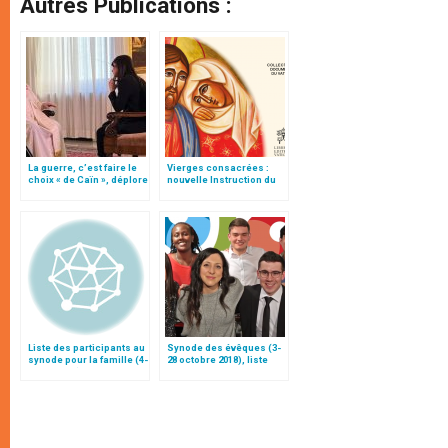
Autres Publications :
La guerre, c’est faire le
Vierges consacrées :
choix « de Caïn », déplore
nouvelle Instruction du
le pape François
Vatican
Liste des participants au
Synode des évêques (3-
synode pour la famille (4-
28 octobre 2018), liste
25 octobre)
des participants