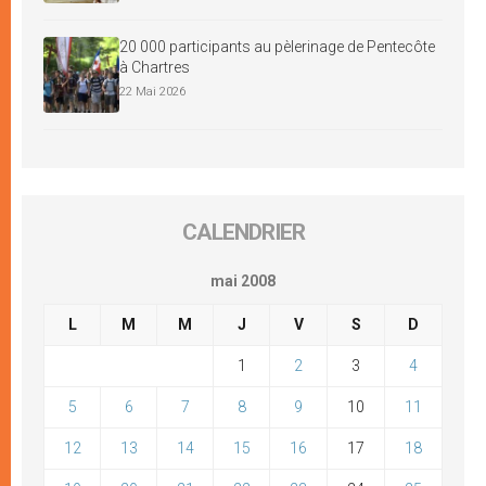
20 000 participants au pèlerinage de Pentecôte
à Chartres
22 Mai 2026
CALENDRIER
mai 2008
L
M
M
J
V
S
D
1
2
3
4
5
6
7
8
9
10
11
12
13
14
15
16
17
18