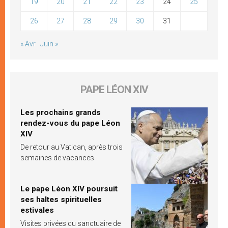
19
20
21
22
23
24
25
26
27
28
29
30
31
« Avr
Juin »
PAPE LÉON XIV
Les prochains grands
rendez-vous du pape Léon
XIV
De retour au Vatican, après trois
semaines de vacances
Le pape Léon XIV poursuit
ses haltes spirituelles
estivales
Visites privées du sanctuaire de