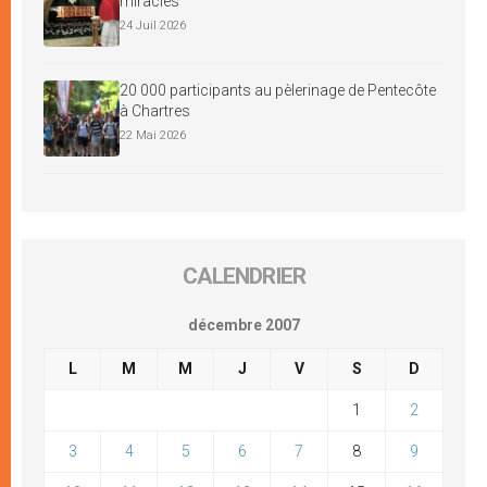
miracles
24 Juil 2026
20 000 participants au pèlerinage de Pentecôte
à Chartres
22 Mai 2026
CALENDRIER
décembre 2007
L
M
M
J
V
S
D
1
2
3
4
5
6
7
8
9