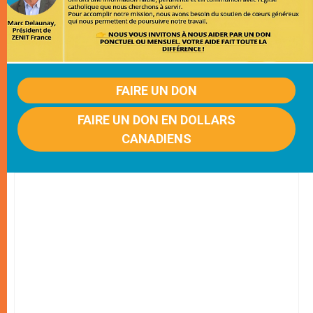
FAIRE UN DON
FAIRE UN DON EN DOLLARS
CANADIENS