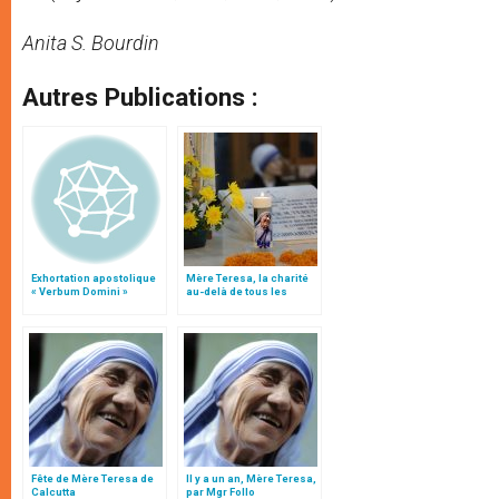
Anita S. Bourdin
Autres Publications :
Exhortation apostolique
Mère Teresa, la charité
« Verbum Domini »
au-delà de tous les
confins
Fête de Mère Teresa de
Il y a un an, Mère Teresa,
Calcutta
par Mgr Follo