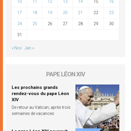
10
11
12
13
14
15
16
17
18
19
20
21
22
23
24
25
26
27
28
29
30
31
« Nov
Jan »
PAPE LÉON XIV
Les prochains grands
rendez-vous du pape Léon
XIV
De retour au Vatican, après trois
semaines de vacances