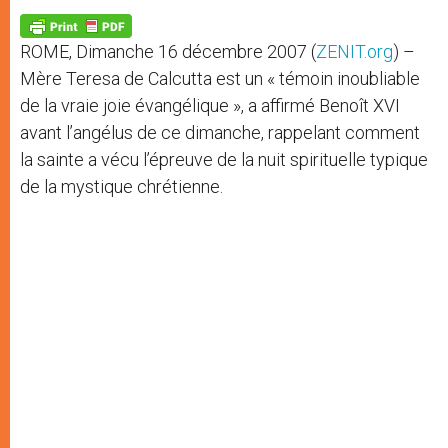
A
n
o
e
p
g
o
r
p
e
k
ROME, Dimanche 16 décembre 2007 (
ZENIT.org
) –
r
Mère Teresa de Calcutta est un « témoin inoubliable
de la vraie joie évangélique », a affirmé Benoît XVI
avant l’angélus de ce dimanche, rappelant comment
la sainte a vécu l’épreuve de la nuit spirituelle typique
de la mystique chrétienne.