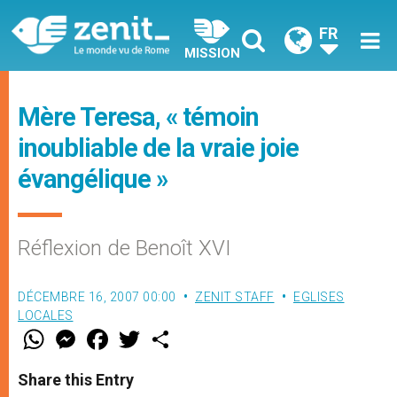
FR
MISSION
Mère Teresa, « témoin
inoubliable de la vraie joie
évangélique »
Réflexion de Benoît XVI
DÉCEMBRE 16, 2007 00:00
ZENIT STAFF
EGLISES
LOCALES
W
M
F
T
S
h
e
a
w
h
a
s
c
i
a
t
s
e
t
r
Share this Entry
s
e
b
t
e