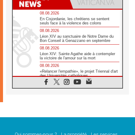
08.08.2026
En Cisjordanie, les chrétiens se sentent
seuls face à la violence des colons
08.08.2026
Léon XIV au sanctuaire de Notre Dame du
Bon Conseil à Genazzano en septembre
08.08.2026
Léon XIV: Sainte Agathe aide à contempler
la victoire de l'amour sur la mort
08.08.2026
«Relancer l'empathie», le projet Triennal d'art
des Universités catholiques
08.08.2026
Signis 2026, donner la parole aux religieuses
catholiques
08.08.2026
Au Bangladesh, l'Église accompagne les
Dalits sur le chemin de la dignité
07.08.2026
Philippines: le vicariat apostolique de
Calapan devient un diocèse
Qui sommes-nous ?
La propriété
Les services