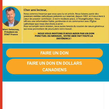
FAIRE UN DON
FAIRE UN DON EN DOLLARS
CANADIENS