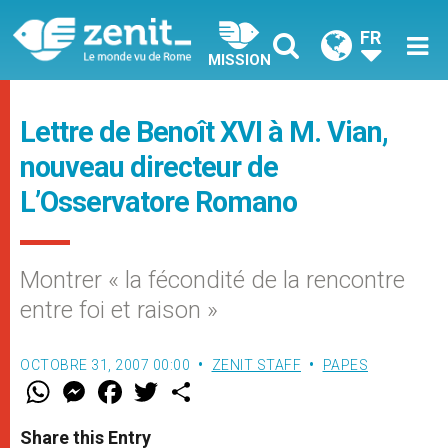
FR
MISSION
Lettre de Benoît XVI à M. Vian,
nouveau directeur de
L’Osservatore Romano
Montrer « la fécondité de la rencontre
entre foi et raison »
OCTOBRE 31, 2007 00:00
ZENIT STAFF
PAPES
W
M
F
T
S
h
e
a
w
h
a
s
c
i
a
t
s
e
t
r
Share this Entry
s
e
b
t
e