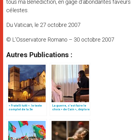
tous ma Bénédiction, en gage d’abondantes faveurs
célestes.
Du Vatican, le 27 octobre 2007
© L’Osservatore Romano – 30 octobre 2007
Autres Publications :
« Fratelli tutti »: le texte
La guerre, c’est faire le
complet de la 3e
choix « de Caïn », déplore
encyclique du pape
le pape François
François