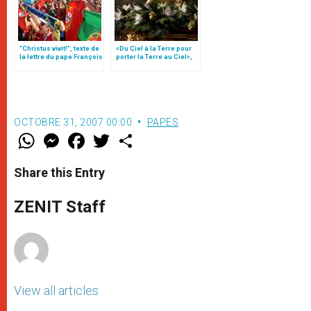
"Christus vivit!", texte de
«Du Ciel à la Terre pour
la lettre du pape François
porter la Terre au Ciel»,
aux jeunes du monde
par Mgr Francesco Follo
OCTOBRE 31, 2007 00:00
PAPES
W
M
F
T
S
h
e
a
w
h
a
s
c
i
a
t
s
e
t
r
Share this Entry
s
e
b
t
e
A
n
o
e
p
g
o
r
ZENIT Staff
p
e
k
r
View all articles