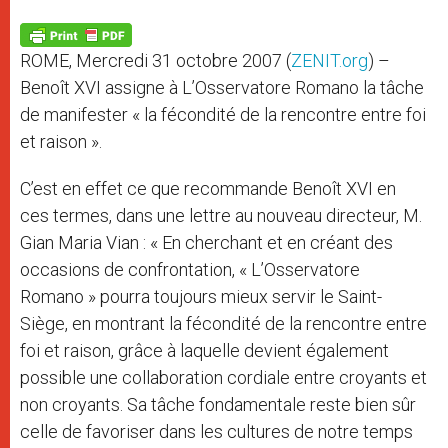
A
n
o
e
p
g
o
r
p
e
k
ROME, Mercredi 31 octobre 2007 (
ZENIT.org
) –
r
Benoît XVI assigne à L’Osservatore Romano la tâche
de manifester « la fécondité de la rencontre entre foi
et raison ».
C’est en effet ce que recommande Benoît XVI en
ces termes, dans une lettre au nouveau directeur, M.
Gian Maria Vian : « En cherchant et en créant des
occasions de confrontation, « L’Osservatore
Romano » pourra toujours mieux servir le Saint-
Siège, en montrant la fécondité de la rencontre entre
foi et raison, grâce à laquelle devient également
possible une collaboration cordiale entre croyants et
non croyants. Sa tâche fondamentale reste bien sûr
celle de favoriser dans les cultures de notre temps