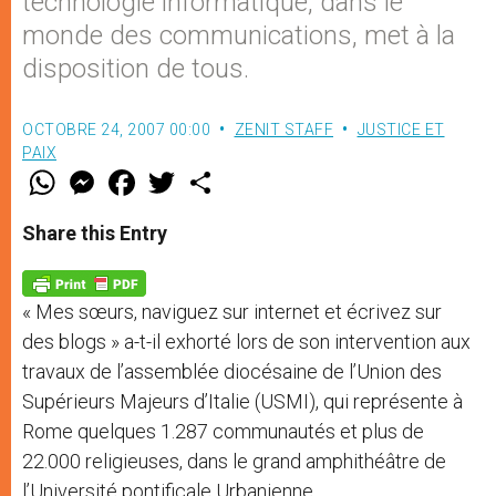
technologie informatique, dans le
monde des communications, met à la
disposition de tous.
OCTOBRE 24, 2007 00:00
ZENIT STAFF
JUSTICE ET
PAIX
W
M
F
T
S
h
e
a
w
h
a
s
c
i
a
t
s
e
t
r
Share this Entry
s
e
b
t
e
A
n
o
e
p
g
o
r
p
e
k
« Mes sœurs, naviguez sur internet et écrivez sur
r
des blogs » a-t-il exhorté lors de son intervention aux
travaux de l’assemblée diocésaine de l’Union des
Supérieurs Majeurs d’Italie (USMI), qui représente à
Rome quelques 1.287 communautés et plus de
22.000 religieuses, dans le grand amphithéâtre de
l’Université pontificale Urbanienne.