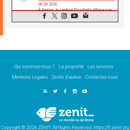
06.08.2026
À Assise, le cardinal Pizzaballa affirme que
«les chrétiens veulent la paix»
06.08.2026
Au Mexique, le cardinal Parolin invite à être
aux côtés des marginalisées
06.08.2026
À Assise, le Pape invite les jeunes à
«construire la civilisation de l'amour»
05.08.2026
La visite du Pape en Argentine portera «un
message de paix et de dignité humaine»
Qui sommes-nous ?
La propriété
Les services
05.08.2026
Mentions Legales
Droits d’auteur
Contactez-nous
«La visite du Pape en Uruguay renforcera
l'espérance» affirme Mgr Tróccoli
05.08.2026
Le nonce en Ukraine: «Il est inquiétant
d'entendre ceux qui bénissent la guerre»
05.08.2026
Léon XIV au Pérou, une lueur d'espoir pour
un peuple en quête de paix
Copyright © 2026 ZENIT. All Rights Reserved. https://fr.zenit.org