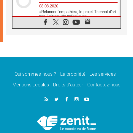
08.08.2026
«Relancer l'empathie», le projet Triennal d'art
des Universités catholiques
08.08.2026
Signis 2026, donner la parole aux religieuses
catholiques
08.08.2026
Au Bangladesh, l'Église accompagne les
Dalits sur le chemin de la dignité
07.08.2026
Philippines: le vicariat apostolique de
Calapan devient un diocèse
Qui sommes-nous ?
La propriété
Les services
07.08.2026
Congo-Brazzaville: le 15 août, entre solennité
Mentions Legales
Droits d’auteur
Contactez-nous
de l'Assomption et mémoire nationale
07.08.2026
«La paix commence par l'empathie» estime
le cardinal Parolin
07.08.2026
En Colombie, «la paix ne s'achète pas avec
une signature»