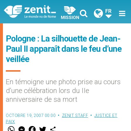
FR
MISSION
Pologne : La silhouette de Jean-
Paul II apparaît dans le feu d’une
veillée
En témoigne une photo prise au cours
d’une célébration lors du IIe
anniversaire de sa mort
OCTOBRE 19, 2007 00:00
ZENIT STAFF
JUSTICE ET
PAIX
W
M
F
T
S