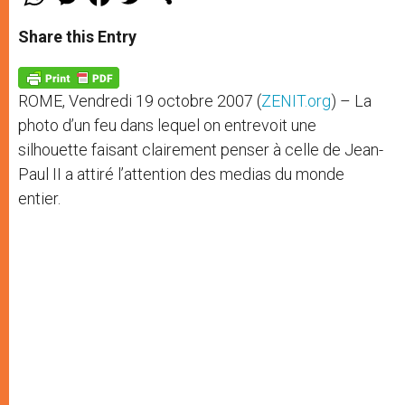
h
e
a
w
h
a
s
c
i
a
t
s
e
t
r
Share this Entry
s
e
b
t
e
A
n
o
e
p
g
o
r
p
e
k
ROME, Vendredi 19 octobre 2007 (
ZENIT.org
) – La
r
photo d’un feu dans lequel on entrevoit une
silhouette faisant clairement penser à celle de Jean-
Paul II a attiré l’attention des medias du monde
entier.