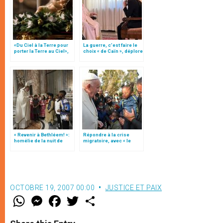
«Du Ciel à la Terre pour
La guerre, c’est faire le
porter la Terre au Ciel»,
choix « de Caïn », déplore
par Mgr Francesco Follo
le pape François
« Revenir à Bethléem! »:
Répondre à la crise
homélie de la nuit de
migratoire, avec « le
Noël (texte complet)
style de l’humanité »!
(texte complet)
OCTOBRE 19, 2007 00:00
JUSTICE ET PAIX
W
M
F
T
S
h
e
a
w
h
a
s
c
i
a
t
s
e
t
r