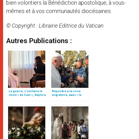
bien volontiers la Bénédiction apostolique, à vous-
mêmes et à vos communautés diocésaines.
© Copyright : Librairie Editrice du Vatican
Autres Publications :
La guerre, c’est faire le
Répondre à la crise
choix « de Caïn », déplore
migratoire, avec « le
le pape François
style de l’humanité »!
(texte complet)