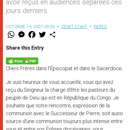
avoir reçus en audiences séparées ces
jours derniers.
OCTOBRE 19, 2007 00:00
ZENIT STAFF
PAPES
W
M
F
T
S
h
e
a
w
h
a
s
c
i
a
t
s
e
t
r
Share this Entry
s
e
b
t
e
A
n
o
e
p
g
o
r
p
e
k
Chers Frères dans l’Épiscopat et dans le Sacerdoce,
r
Je suis heureux de vous accueillir, vous qui avez
reçu du Seigneur la charge d’être les pasteurs du
peuple de Dieu qui est en République du Congo. Je
souhaite que notre rencontre, expression de la
communion avec le Successeur de Pierre, soit aussi
source d’une communion toujours plus intense entre
vous et entre vos Églises diocésaines, vous