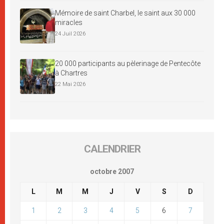
Mémoire de saint Charbel, le saint aux 30 000
miracles
24 Juil 2026
20 000 participants au pèlerinage de Pentecôte
à Chartres
22 Mai 2026
CALENDRIER
octobre 2007
L
M
M
J
V
S
D
1
2
3
4
5
6
7