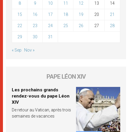
8
9
10
11
12
13
14
15
16
17
18
19
20
21
22
23
24
25
26
27
28
29
30
31
« Sep
Nov »
PAPE LÉON XIV
Les prochains grands
rendez-vous du pape Léon
XIV
De retour au Vatican, après trois
semaines de vacances