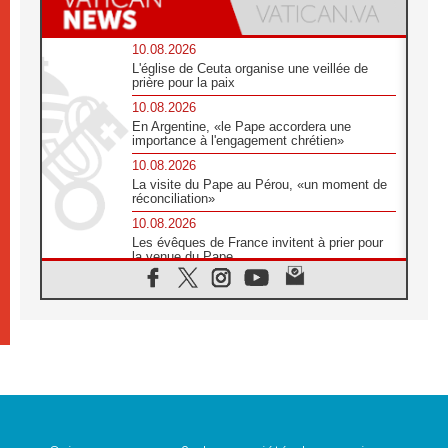
10.08.2026
L'église de Ceuta organise une veillée de
prière pour la paix
10.08.2026
En Argentine, «le Pape accordera une
importance à l'engagement chrétien»
10.08.2026
La visite du Pape au Pérou, «un moment de
réconciliation»
10.08.2026
Les évêques de France invitent à prier pour
la venue du Pape
10.08.2026
Création d'un réseau des médias catholiques
au Tchad
10.08.2026
Indonésie: un dollar pour la construction de
219 églises
09.08.2026
Angélus: Léon XIV exhorte à la foi en Dieu
dépouillée de tout orgueil