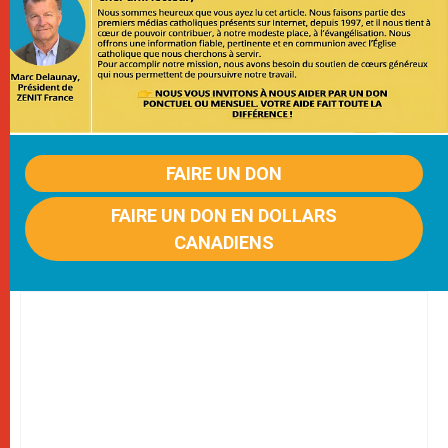
FAIRE UN DON
FAIRE UN DON EN DOLLARS
CANADIENS