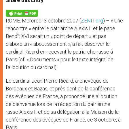
Share this Entry
s
e
b
t
e
A
n
o
e
p
g
o
r
p
e
k
ROME, Mercredi 3 octobre 2007 (
ZENIT.org
) – « Une
r
rencontre » entre le patriarche Alexis II et le pape
Benoît XVI serait un « point de départ » et pas
d’abord un « aboutissement », a fait observer le
cardinal Ricard en recevant le patriarche russe à
Paris (cf. « Documents » pour le texte intégral de
l’allocution du cardinal).
Le cardinal Jean-Pierre Ricard, archevêque de
Bordeaux et Bazas, et président de la conférence
des évêques de France, a prononcé une allocution
de bienvenue lors de la réception du patriarche
russe Alexis II et de sa délégation à la Maison de la
conférence des évêques de France, ce 3 octobre, à
Paris.