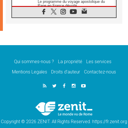
Le programme du voyage apostolique du
Pape en France dévoilé
07.08.2026
1ère Conférence continentale sur l'éducation
catholique en Afrique
07.08.2026
Un logo symbolique pour la venue du Pape
en France
07.08.2026
Cardinal Rossi: «La venue du Pape Léon en
Argentine est un hommage à François»
Qui sommes-nous ?
La propriété
Les services
07.08.2026
Hiroshima et Nagasaki, 81 ans après,
Mentions Legales
Droits d’auteur
Contactez-nous
lancement des «dix jours de prière pour la
paix»
06.08.2026
Préparatifs des JMJ 2027 à Séoul: «c'est
passionnant et l'impatience est immense!»
06.08.2026
Chrétiens et confucéens: respect et sagesse
pour relever les «défis urgents»
Copyright © 2026 ZENIT. All Rights Reserved. https://fr.zenit.org