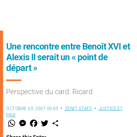
Une rencontre entre Benoît XVI et
Alexis II serait un « point de
départ »
Perspective du card. Ricard
OCTOBRE 03, 2007 00:00
ZENIT STAFF
JUSTICE ET
PAIX
W
M
F
T
S
h
e
a
w
h
a
s
c
i
a
t
s
e
t
r