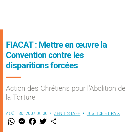
FIACAT : Mettre en œuvre la
Convention contre les
disparitions forcées
Action des Chrétiens pour l’Abolition de
la Torture
AOÛT 30, 2007 00:00
ZENIT STAFF
JUSTICE ET PAIX
W
M
F
T
S
h
e
a
w
h
a
s
c
i
a