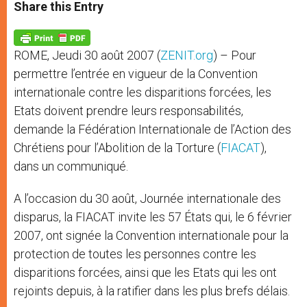
t
s
e
t
r
Share this Entry
s
e
b
t
e
A
n
o
e
p
g
o
r
p
e
k
ROME, Jeudi 30 août 2007 (
ZENIT.org
) – Pour
r
permettre l’entrée en vigueur de la Convention
internationale contre les disparitions forcées, les
Etats doivent prendre leurs responsabilités,
demande la Fédération Internationale de l’Action des
Chrétiens pour l’Abolition de la Torture (
FIACAT
),
dans un communiqué.
A l’occasion du 30 août, Journée internationale des
disparus, la FIACAT invite les 57 États qui, le 6 février
2007, ont signée la Convention internationale pour la
protection de toutes les personnes contre les
disparitions forcées, ainsi que les Etats qui les ont
rejoints depuis, à la ratifier dans les plus brefs délais.