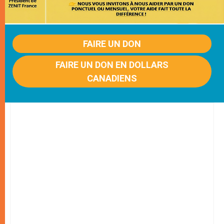
FAIRE UN DON
FAIRE UN DON EN DOLLARS
CANADIENS