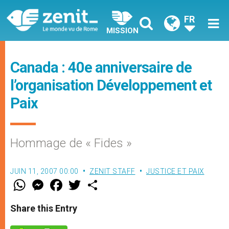
FR
MISSION
Canada : 40e anniversaire de
l’organisation Développement et
Paix
Hommage de « Fides »
JUIN 11, 2007 00:00
ZENIT STAFF
JUSTICE ET PAIX
W
M
F
T
S
h
e
a
w
h
a
s
c
i
a
t
s
e
t
r
Share this Entry
s
e
b
t
e
A
n
o
e