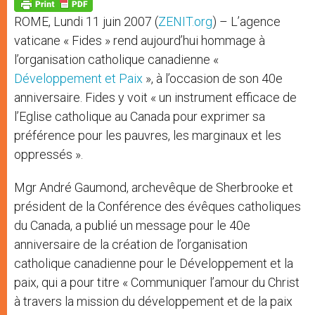
p
g
o
r
p
e
k
ROME, Lundi 11 juin 2007 (
ZENIT.org
) – L’agence
r
vaticane « Fides » rend aujourd’hui hommage à
l’organisation catholique canadienne «
Développement et Paix
», à l’occasion de son 40e
anniversaire. Fides y voit « un instrument efficace de
l’Eglise catholique au Canada pour exprimer sa
préférence pour les pauvres, les marginaux et les
oppressés ».
Mgr André Gaumond, archevêque de Sherbrooke et
président de la Conférence des évêques catholiques
du Canada, a publié un message pour le 40e
anniversaire de la création de l’organisation
catholique canadienne pour le Développement et la
paix, qui a pour titre « Communiquer l’amour du Christ
à travers la mission du développement et de la paix