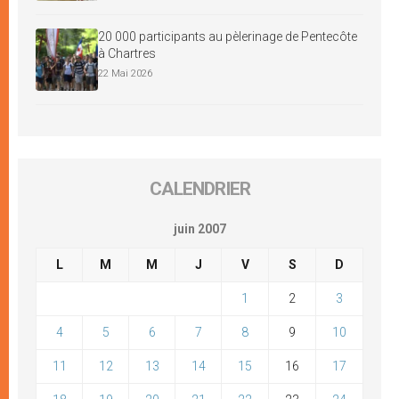
20 000 participants au pèlerinage de Pentecôte
à Chartres
22 Mai 2026
CALENDRIER
juin 2007
L
M
M
J
V
S
D
1
2
3
4
5
6
7
8
9
10
11
12
13
14
15
16
17