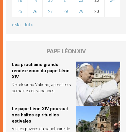
18
19
20
21
22
23
24
25
26
27
28
29
30
« Mai
Juil »
PAPE LÉON XIV
Les prochains grands
rendez-vous du pape Léon
XIV
De retour au Vatican, après trois
semaines de vacances
Le pape Léon XIV poursuit
ses haltes spirituelles
estivales
Visites privées du sanctuaire de