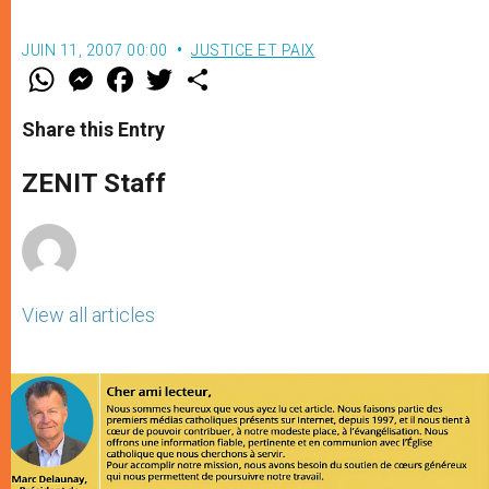
JUIN 11, 2007 00:00
JUSTICE ET PAIX
W
M
F
T
S
h
e
a
w
h
a
s
c
i
a
t
s
e
t
r
Share this Entry
s
e
b
t
e
A
n
o
e
p
g
o
r
ZENIT Staff
p
e
k
r
View all articles