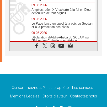
09.08.2026
Angélus: Léon XIV exhorte à la foi en Dieu
dépouillée de tout orgueil
09.08.2026
Le Pape lance un appel à la paix au Soudan
et à la protection des civils
09.08.2026
Déclaration d'Addis-Abeba du SCEAM sur
l'Éducation Catholique en Afrique
08.08.2026
En Cisjordanie, les chrétiens se sentent
seuls face à la violence des colons
08.08.2026
Léon XIV au sanctuaire de Notre Dame du
Bon Conseil à Genazzano en septembre
08.08.2026
Léon XIV: Sainte Agathe aide à contempler
la victoire de l'amour sur la mort
Qui sommes-nous ?
La propriété
Les services
08.08.2026
«Relancer l'empathie», le projet Triennal d'art
Mentions Legales
Droits d’auteur
Contactez-nous
des Universités catholiques
08.08.2026
Signis 2026, donner la parole aux religieuses