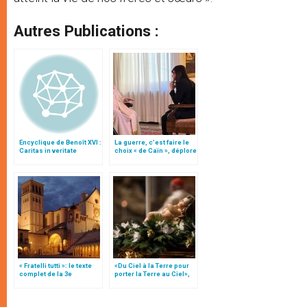
Autres Publications :
Encyclique de Benoît XVI :
La guerre, c’est faire le
Caritas in veritate
choix « de Caïn », déplore
le pape François
« Fratelli tutti »: le texte
«Du Ciel à la Terre pour
complet de la 3e
porter la Terre au Ciel»,
encyclique du pape
par Mgr Francesco Follo
François