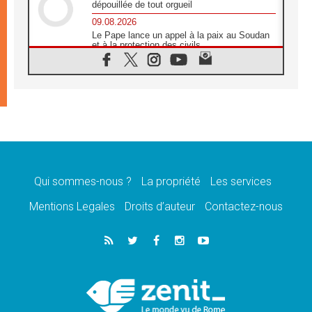
dépouillée de tout orgueil
09.08.2026
Le Pape lance un appel à la paix au Soudan
et à la protection des civils
09.08.2026
Déclaration d'Addis-Abeba du SCEAM sur
l'Éducation Catholique en Afrique
08.08.2026
En Cisjordanie, les chrétiens se sentent
seuls face à la violence des colons
08.08.2026
Léon XIV au sanctuaire de Notre Dame du
Bon Conseil à Genazzano en septembre
Qui sommes-nous ?
La propriété
Les services
08.08.2026
Léon XIV: Sainte Agathe aide à contempler
Mentions Legales
Droits d’auteur
Contactez-nous
la victoire de l'amour sur la mort
08.08.2026
«Relancer l'empathie», le projet Triennal d'art
des Universités catholiques
08.08.2026
Signis 2026, donner la parole aux religieuses
catholiques