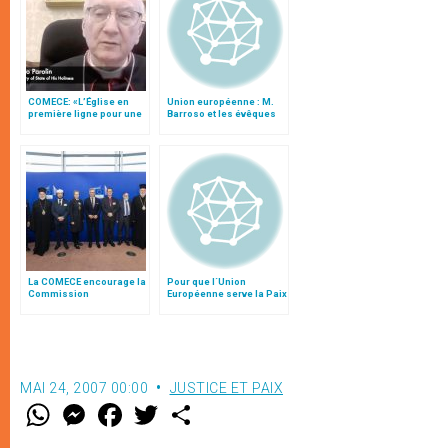
COMECE: «L’Église en
Union européenne : M.
première ligne pour une
Barroso et les évêques
Europe plus juste et plus
pour l’unité dans la
solidaire»
diversité
La COMECE encourage la
Pour que l´Union
Commission
Européenne serve la Paix
européenne à nommer
un coordinateur pour la
lutte contre la haine
antichrétienne
MAI 24, 2007 00:00
JUSTICE ET PAIX
W
M
F
T
S
h
e
a
w
h
a
s
c
i
a