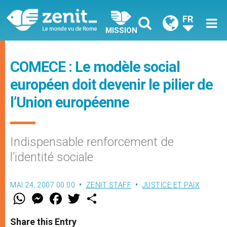
FR
MISSION
COMECE : Le modèle social
européen doit devenir le pilier de
l’Union européenne
Indispensable renforcement de
l’identité sociale
MAI 24, 2007 00:00
ZENIT STAFF
JUSTICE ET PAIX
W
M
F
T
S
h
e
a
w
h
a
s
c
i
a
t
s
e
t
r
Share this Entry
s
e
b
t
e