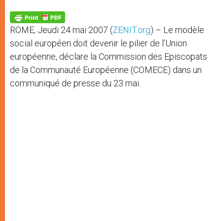
A
n
o
e
p
g
o
r
p
e
k
ROME, Jeudi 24 mai 2007 (
ZENIT.org
) – Le modèle
r
social européen doit devenir le pilier de l’Union
européenne, déclare la Commission des Episcopats
de la Communauté Européenne (COMECE) dans un
communiqué de presse du 23 mai.