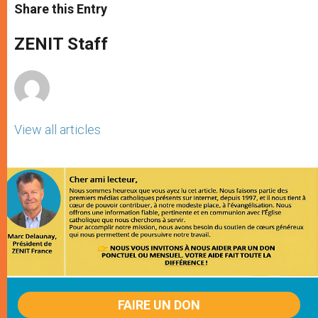
t
s
e
t
r
Share this Entry
s
e
b
t
e
A
n
o
e
p
g
o
r
ZENIT Staff
p
e
k
r
View all articles
FAIRE UN DON