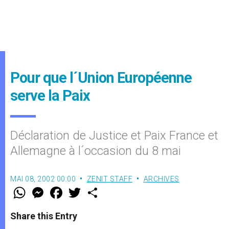
Pour que l´Union Européenne
serve la Paix
Déclaration de Justice et Paix France et
Allemagne à l´occasion du 8 mai
MAI 08, 2002 00:00
ZENIT STAFF
ARCHIVES
W
M
F
T
S
h
e
a
w
h
a
s
c
i
a
t
s
e
t
r
Share this Entry
s
e
b
t
e