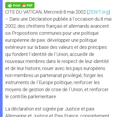
A
n
o
e
p
g
o
r
p
e
k
CITE DU VATICAN, Mercredi 8 mai 2002 (
ZENIT.org
)
r
– Dans une Déclaration publiée à l´occasion du 8 mai
2002, des chrétiens français et allemands avancent
six Propositions communes pour une politique
européenne de paix: développer une politique
extérieure sur la base des valeurs et des principes
qui fondent l´identité de l´Union, accueillir de
nouveaux membres dans le respect de leur identité
et de leur histoire, nouer avec les pays européens
non-membres un partenariat privilégié, forger les
instruments de l´Europe politique, renforcer les
moyens de gestion de crise de l´Union, et renforcer
le contrôle parlementaire.
La déclaration est signée par Justice et paix
Allemagne et Justice et Paix France, conjointement,