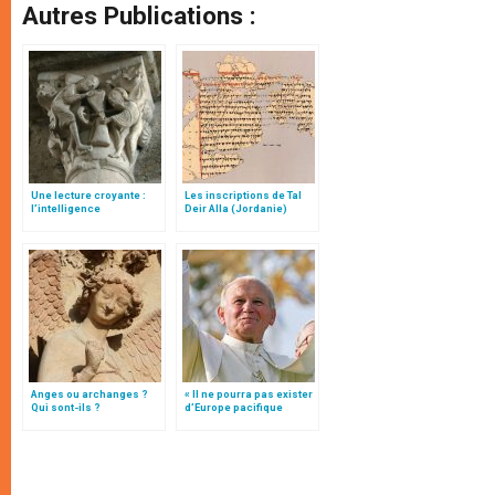
Autres Publications :
Une lecture croyante :
Les inscriptions de Tal
l’intelligence
Deir Alla (Jordanie)
typologique des deux
Testaments
Anges ou archanges ?
« Il ne pourra pas exister
Qui sont-ils ?
d’Europe pacifique
sans… »: l’Ukraine, dans
la vision de Jean-Paul II