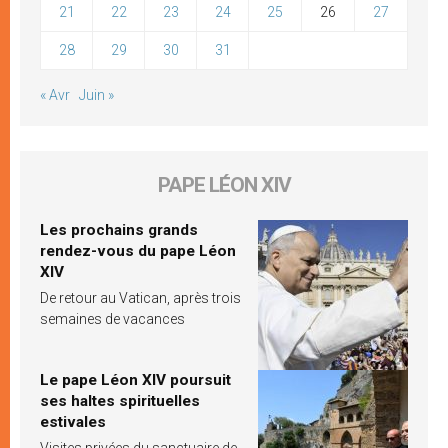
21
22
23
24
25
26
27
28
29
30
31
« Avr
Juin »
PAPE LÉON XIV
Les prochains grands
rendez-vous du pape Léon
XIV
De retour au Vatican, après trois
semaines de vacances
Le pape Léon XIV poursuit
ses haltes spirituelles
estivales
Visites privées du sanctuaire de