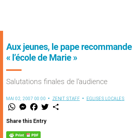
Aux jeunes, le pape recommande
« l’école de Marie »
Salutations finales de l’audience
MAI 02, 2007 00:00
ZENIT STAFF
EGLISES LOCALES
W
M
F
T
S
h
e
a
w
h
a
s
c
i
a
t
s
e
t
r
Share this Entry
s
e
b
t
e
A
n
o
e
p
g
o
r