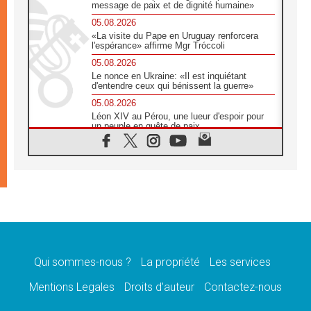
message de paix et de dignité humaine»
05.08.2026
«La visite du Pape en Uruguay renforcera
l'espérance» affirme Mgr Tróccoli
05.08.2026
Le nonce en Ukraine: «Il est inquiétant
d'entendre ceux qui bénissent la guerre»
05.08.2026
Léon XIV au Pérou, une lueur d'espoir pour
un peuple en quête de paix
05.08.2026
SCEAM: L'Église en Afrique vers
l'Assemblée ecclésiale de 2028 depuis
Addis-Abeba
05.08.2026
Le Pape exprime ses condoléances suite au
décès du cardinal Júlio Langa
05.08.2026
Le Pape attendu en novembre en Uruguay,
en Argentine et au Pérou
Qui sommes-nous ?
La propriété
Les services
05.08.2026
Mentions Legales
Droits d’auteur
Contactez-nous
Audience générale: la prière est un acte
d'espérance