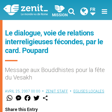
FR
MISSION
Le dialogue, voie de relations
interreligieuses fécondes, par le
card. Poupard
Message aux Bouddhistes pour la fête
du Vesakh
AVRIL 25, 2007 00:00
ZENIT STAFF
EGLISES LOCALES
W
M
F
T
S
h
e
a
w
h
a
s
c
i
a
t
s
e
t
r
Share this Entry
s
e
b
t
e