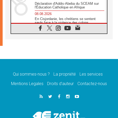
Déclaration d'Addis-Abeba du SCEAM sur
l'Éducation Catholique en Afrique
08.08.2026
En Cisjordanie, les chrétiens se sentent
seuls face à la violence des colons
08.08.2026
Léon XIV au sanctuaire de Notre Dame du
Bon Conseil à Genazzano en septembre
08.08.2026
Léon XIV: Sainte Agathe aide à contempler
la victoire de l'amour sur la mort
08.08.2026
«Relancer l'empathie», le projet Triennal d'art
des Universités catholiques
Qui sommes-nous ?
La propriété
Les services
08.08.2026
Signis 2026, donner la parole aux religieuses
Mentions Legales
Droits d’auteur
Contactez-nous
catholiques
08.08.2026
Au Bangladesh, l'Église accompagne les
Dalits sur le chemin de la dignité
07.08.2026
Philippines: le vicariat apostolique de
Calapan devient un diocèse