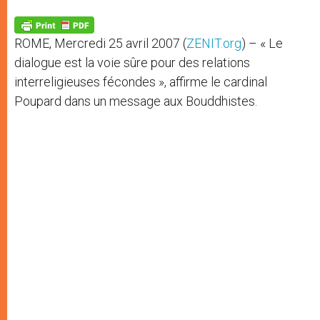
A
n
o
e
p
g
o
r
p
e
k
ROME, Mercredi 25 avril 2007 (
ZENIT.org
) – « Le
r
dialogue est la voie sûre pour des relations
interreligieuses fécondes », affirme le cardinal
Poupard dans un message aux Bouddhistes.