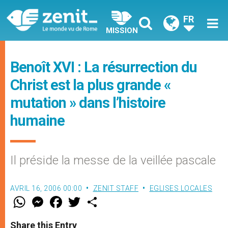
FR
MISSION
Benoît XVI : La résurrection du
Christ est la plus grande «
mutation » dans l’histoire
humaine
Il préside la messe de la veillée pascale
AVRIL 16, 2006 00:00
ZENIT STAFF
EGLISES LOCALES
W
M
F
T
S
h
e
a
w
h
a
s
c
i
a
t
s
e
t
r
Share this Entry