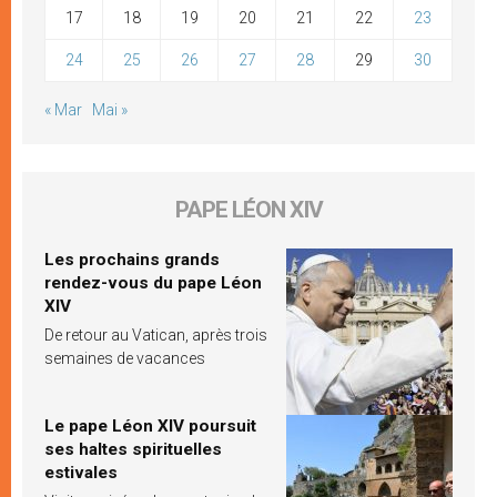
17
18
19
20
21
22
23
24
25
26
27
28
29
30
« Mar
Mai »
PAPE LÉON XIV
Les prochains grands
rendez-vous du pape Léon
XIV
De retour au Vatican, après trois
semaines de vacances
Le pape Léon XIV poursuit
ses haltes spirituelles
estivales