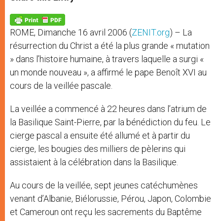
s
e
b
t
e
A
n
o
e
p
g
o
r
p
e
k
ROME, Dimanche 16 avril 2006 (
ZENIT.org
) – La
r
résurrection du Christ a été la plus grande « mutation
» dans l’histoire humaine, à travers laquelle a surgi «
un monde nouveau », a affirmé le pape Benoît XVI au
cours de la veillée pascale.
La veillée a commencé à 22 heures dans l’atrium de
la Basilique Saint-Pierre, par la bénédiction du feu. Le
cierge pascal a ensuite été allumé et à partir du
cierge, les bougies des milliers de pèlerins qui
assistaient à la célébration dans la Basilique.
Au cours de la veillée, sept jeunes catéchumènes
venant d’Albanie, Biélorussie, Pérou, Japon, Colombie
et Cameroun ont reçu les sacrements du Baptême