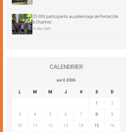
20 000 participants au pèlerinage de Pentecôte
à Chartres
22 Mai 2026
CALENDRIER
avril 2006
L
M
M
J
V
S
D
1
2
3
4
5
6
7
8
9
10
11
12
13
14
15
16