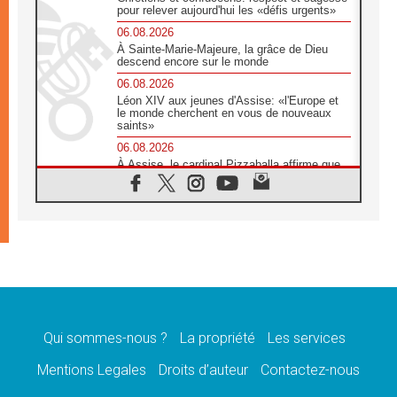
pour relever aujourd'hui les «défis urgents»
06.08.2026
À Sainte-Marie-Majeure, la grâce de Dieu
descend encore sur le monde
06.08.2026
Léon XIV aux jeunes d'Assise: «l'Europe et
le monde cherchent en vous de nouveaux
saints»
06.08.2026
À Assise, le cardinal Pizzaballa affirme que
«les chrétiens veulent la paix»
06.08.2026
Au Mexique, le cardinal Parolin invite à être
aux côtés des marginalisées
06.08.2026
À Assise, le Pape invite les jeunes à
«construire la civilisation de l'amour»
05.08.2026
La visite du Pape en Argentine portera «un
message de paix et de dignité humaine»
Qui sommes-nous ?
La propriété
Les services
05.08.2026
Mentions Legales
Droits d’auteur
Contactez-nous
«La visite du Pape en Uruguay renforcera
l'espérance» affirme Mgr Tróccoli