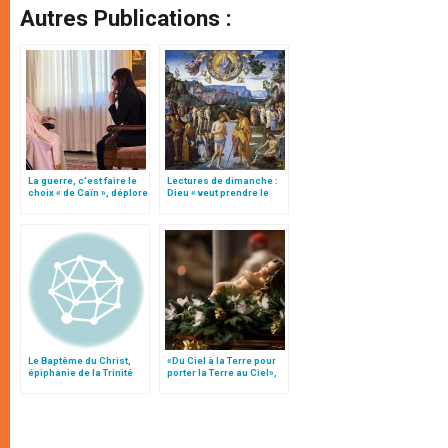
Autres Publications :
La guerre, c’est faire le
Lectures de dimanche :
choix « de Caïn », déplore
Dieu « veut prendre le
le pape François
parti des pécheurs »
Le Baptême du Christ,
«Du Ciel à la Terre pour
épiphanie de la Trinité
porter la Terre au Ciel»,
par Mgr Francesco Follo