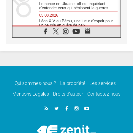
Le nonce en Ukraine: «Il est inquiétant
d'entendre ceux qui bénissent la guerre»
05.08.2026
Léon XIV au Pérou, une lueur d'espoir pour
un peuple en quête de paix
05.08.2026
SCEAM: L'Église en Afrique vers
l'Assemblée ecclésiale de 2028 depuis
Addis-Abeba
05.08.2026
Le Pape exprime ses condoléances suite au
décès du cardinal Júlio Langa
05.08.2026
Le Pape attendu en novembre en Uruguay,
en Argentine et au Pérou
Qui sommes-nous ?
La propriété
Les services
05.08.2026
Mentions Legales
Droits d’auteur
Contactez-nous
Audience générale: la prière est un acte
d'espérance
04.08.2026
Léon XIV invite les Chevaliers de Colomb à
être des «prophètes de l'harmonie»
04.08.2026
Au Nigéria, attaques d'église, meurtre et
enlèvements de religieux suscitent l'émotion