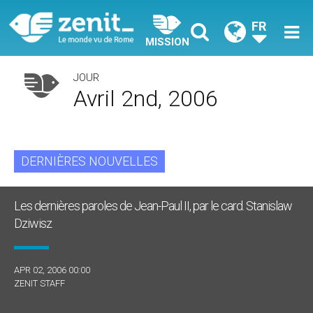
FR
MISSION
JOUR
Avril 2nd, 2006
DERNIÈRES NOUVELLES
Les dernières paroles de Jean-Paul II, par le card. Stanislaw
Dziwisz
APR 02, 2006 00:00
ZENIT STAFF