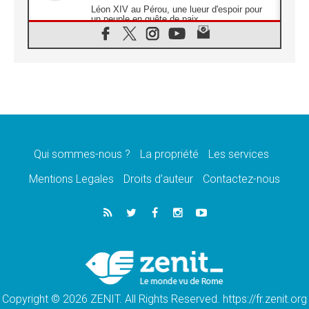
Léon XIV au Pérou, une lueur d'espoir pour
un peuple en quête de paix
05.08.2026
SCEAM: L'Église en Afrique vers
l'Assemblée ecclésiale de 2028 depuis
Addis-Abeba
05.08.2026
Le Pape exprime ses condoléances suite au
décès du cardinal Júlio Langa
05.08.2026
Le Pape attendu en novembre en Uruguay,
en Argentine et au Pérou
Qui sommes-nous ?
La propriété
Les services
05.08.2026
Mentions Legales
Droits d’auteur
Contactez-nous
Audience générale: la prière est un acte
d'espérance
04.08.2026
Léon XIV invite les Chevaliers de Colomb à
être des «prophètes de l'harmonie»
04.08.2026
Au Nigéria, attaques d'église, meurtre et
enlèvements de religieux suscitent l'émotion
Copyright © 2026 ZENIT. All Rights Reserved. https://fr.zenit.org