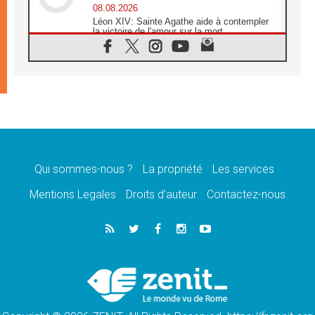
08.08.2026
Léon XIV: Sainte Agathe aide à contempler
la victoire de l'amour sur la mort
08.08.2026
«Relancer l'empathie», le projet Triennal d'art
des Universités catholiques
08.08.2026
Signis 2026, donner la parole aux religieuses
catholiques
08.08.2026
Au Bangladesh, l'Église accompagne les
Dalits sur le chemin de la dignité
Qui sommes-nous ?
La propriété
Les services
07.08.2026
Philippines: le vicariat apostolique de
Mentions Legales
Droits d’auteur
Contactez-nous
Calapan devient un diocèse
07.08.2026
Congo-Brazzaville: le 15 août, entre solennité
de l'Assomption et mémoire nationale
07.08.2026
«La paix commence par l'empathie» estime
le cardinal Parolin