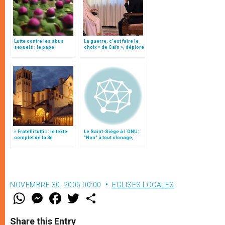
Lutte contre les abus
La guerre, c’est faire le
sexuels : le pape
choix « de Caïn », déplore
promulgue de nouvelles
le pape François
normes pour tous les
diocèses du monde
« Fratelli tutti »: le texte
Le Saint-Siège à l´ONU:
complet de la 3e
"Non" à tout clonage,
encyclique du pape
"oui" à la liberté de la
François
science
NOVEMBRE 30, 2005 00:00
EGLISES LOCALES
W
M
F
T
S
h
e
a
w
h
a
s
c
i
a
t
s
e
t
r
Share this Entry