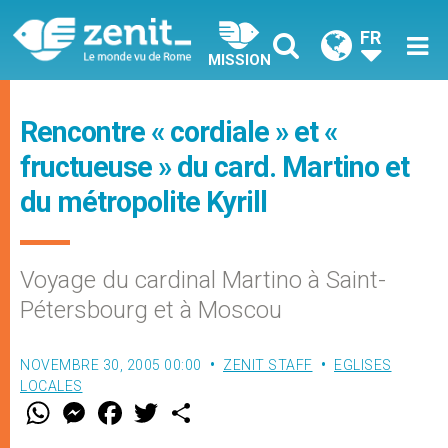
FR
MISSION
Rencontre « cordiale » et «
fructueuse » du card. Martino et
du métropolite Kyrill
Voyage du cardinal Martino à Saint-
Pétersbourg et à Moscou
NOVEMBRE 30, 2005 00:00
ZENIT STAFF
EGLISES
LOCALES
W
M
F
T
S
h
e
a
w
h
a
s
c
i
a