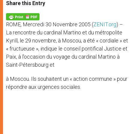
t
s
e
t
r
Share this Entry
s
e
b
t
e
A
n
o
e
p
g
o
r
p
e
k
ROME, Mercredi 30 Novembre 2005 (
ZENIT.org
) –
r
La rencontre du cardinal Martino et du métropolite
Kyrill, le 29 novembre, à Moscou, a été « cordiale » et
« fructueuse », indique le conseil pontifical Justice et
Paix, à l’occasion du voyage du cardinal Martino à
Saint-Pétersbourg et
à Moscou. Ils souhaitent un « action commune » pour
répondre aux urgences sociales.