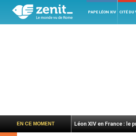
PAPE LÉON XIV
CITÉ DU
ratoires
Léon XIV en France : le programme déta
EN CE MOMENT