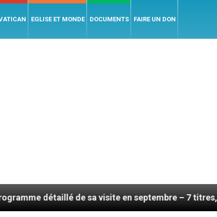
 VATICAN
EGLISE ET MONDE
DOCUMENTS
FAIRE UN DON
illé de sa visite en septembre – 7 titres, vendredi 7 a