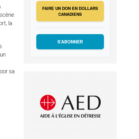
a
FAIRE UN DON EN DOLLARS
CANADIENS
 scène
rt, la
S’ABONNER
s
 un
ssir sa