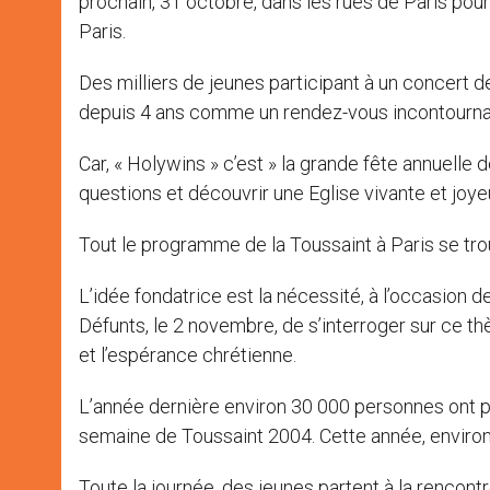
prochain, 31 octobre, dans les rues de Paris pou
Paris.
Des milliers de jeunes participant à un concert de
depuis 4 ans comme un rendez-vous incontournabl
Car, « Holywins » c’est » la grande fête annuelle
questions et découvrir une Eglise vivante et joye
Tout le programme de la Toussaint à Paris se trou
L’idée fondatrice est la nécessité, à l’occasion d
Défunts, le 2 novembre, de s’interroger sur ce th
et l’espérance chrétienne.
L’année dernière environ 30 000 personnes ont par
semaine de Toussaint 2004. Cette année, environ
Toute la journée, des jeunes partent à la rencont