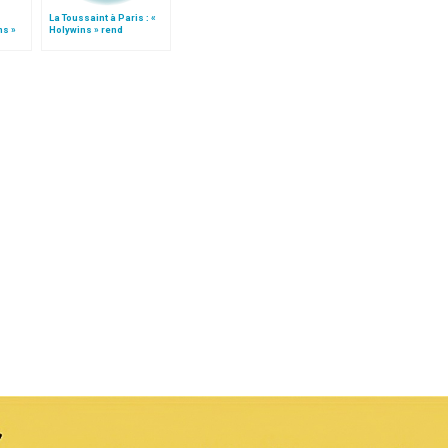
La Toussaint à Paris : «
ns »
Holywins » rend
hommage au card.
Lustiger