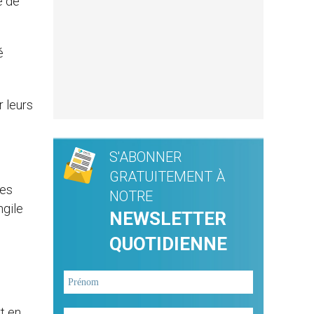
e de
é
r leurs
S'ABONNER
GRATUITEMENT À
des
NOTRE
ngile
NEWSLETTER
QUOTIDIENNE
t en