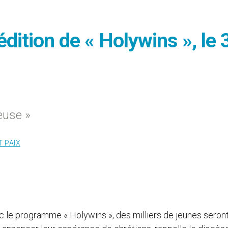
édition de « Holywins », le 
euse »
T PAIX
c le programme « Holywins », des milliers de jeunes seront,