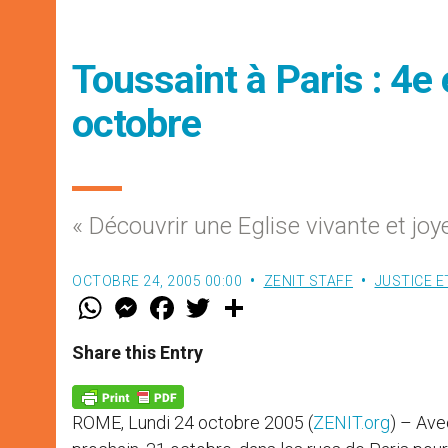
Toussaint à Paris : 4e 
octobre
« Découvrir une Eglise vivante et joy
OCTOBRE 24, 2005 00:00
ZENIT STAFF
JUSTICE E
W
M
F
T
S
h
e
a
w
h
a
s
c
i
a
t
s
e
t
r
Share this Entry
s
e
b
t
e
A
n
o
e
p
g
o
r
p
e
k
ROME, Lundi 24 octobre 2005 (
ZENIT.org
) – Ave
r