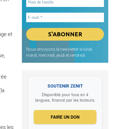
nge et
Nous envoyons la newsletter le lundi,
se,
mardi, mercredi, jeudi et vendredi
irée
SOUTENIR ZENIT
la
Disponible pour tous en 4
langues, financé par les lecteurs.
FAIRE UN DON
es les