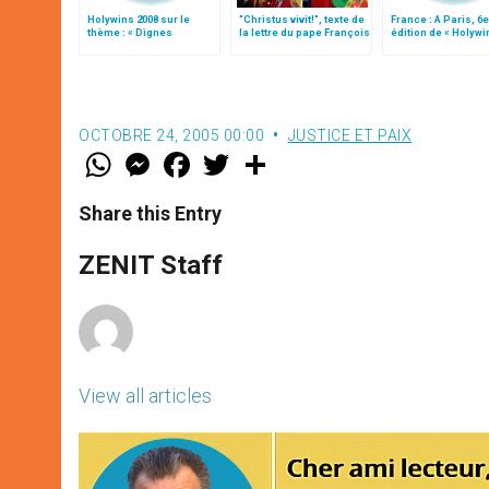
Holywins 2008 sur le
"Christus vivit!", texte de
France : A Paris, 6e
thème : « Dignes
la lettre du pape François
édition de « Holywi
d’éternité »
aux jeunes du monde
OCTOBRE 24, 2005 00:00
JUSTICE ET PAIX
W
M
F
T
S
h
e
a
w
h
a
s
c
i
a
t
s
e
t
r
Share this Entry
s
e
b
t
e
A
n
o
e
p
g
o
r
ZENIT Staff
p
e
k
r
View all articles