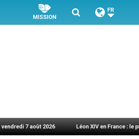
FR
MISSION
oût 2026
Léon XIV en France : le programme dét