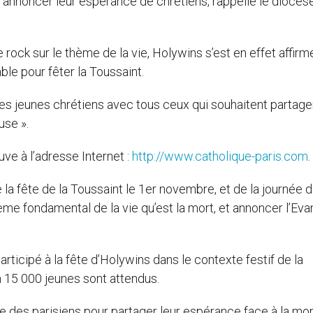
r annoncer leur espérance de chrétiens, rappelle le diocès
 rock sur le thème de la vie, Holywins s’est en effet affirm
e pour fêter la Toussaint.
 des jeunes chrétiens avec tous ceux qui souhaitent partage
use ».
ve à l’adresse Internet :
http://www.catholique-paris.com
.
e la fête de la Toussaint le 1er novembre, et de la journée 
ème fondamental de la vie qu’est la mort, et annoncer l’Eva
ticipé à la fête d’Holywins dans le contexte festif de la
 15 000 jeunes sont attendus.
re des parisiens pour partager leur espérance face à la mor