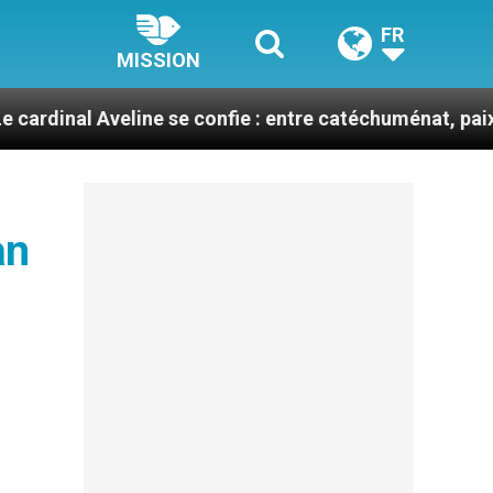
FR
MISSION
veline se confie : entre catéchuménat, paix et défis mi
an