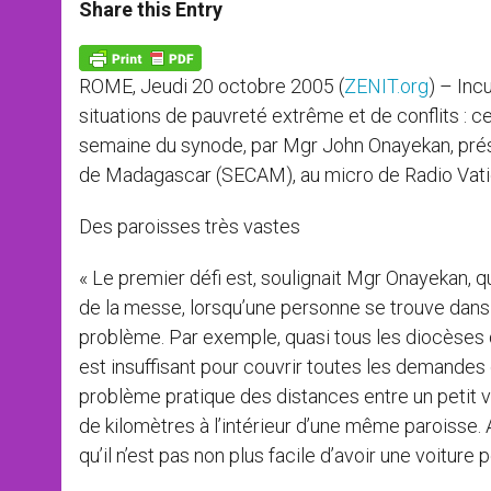
t
s
e
t
r
Share this Entry
s
e
b
t
e
A
n
o
e
p
g
o
r
p
e
k
ROME, Jeudi 20 octobre 2005 (
ZENIT.org
) – Inc
r
situations de pauvreté extrême et de conflits : c
semaine du synode, par Mgr John Onayekan, pré
de Madagascar (SECAM), au micro de Radio Vati
Des paroisses très vastes
« Le premier défi est, soulignait Mgr Onayekan, que
de la messe, lorsqu’une personne se trouve dans u
problème. Par exemple, quasi tous les diocèses d
est insuffisant pour couvrir toutes les demandes 
problème pratique des distances entre un petit vil
de kilomètres à l’intérieur d’une même paroisse. A
qu’il n’est pas non plus facile d’avoir une voiture