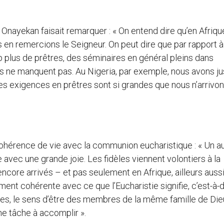
nayekan faisait remarquer : « On entend dire qu’en Afrique 
 en remercions le Seigneur. On peut dire que par rapport à i
 plus de prêtres, des séminaires en général pleins dans
s ne manquent pas. Au Nigeria, par exemple, nous avons ju
es exigences en prêtres sont si grandes que nous n’arrivo
ohérence de vie avec la communion eucharistique : « Un a
e avec une grande joie. Les fidèles viennent volontiers à la
ore arrivés – et pas seulement en Afrique, ailleurs aussi
mment cohérente avec ce que l’Eucharistie signifie, c’est-à-d
es, le sens d’être des membres de la même famille de Die
ne tâche à accomplir ».