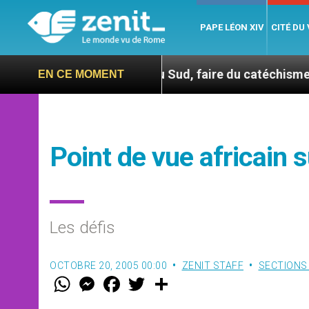
PAPE LÉON XIV
CITÉ DU
En Corée du Sud, faire du catéchisme autrement
EN CE MOMENT
Point de vue africain 
Les défis
OCTOBRE 20, 2005 00:00
ZENIT STAFF
SECTIONS
W
M
F
T
S
h
e
a
w
h
a
s
c
i
a