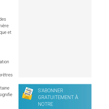
 des
nière
que et
ration
prêtres
ntaine
S'ABONNER
ignifie
GRATUITEMENT À
NOTRE