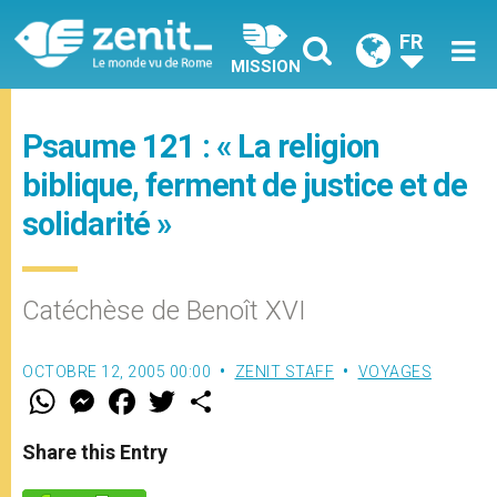
FR
MISSION
Psaume 121 : « La religion
biblique, ferment de justice et de
solidarité »
Catéchèse de Benoît XVI
OCTOBRE 12, 2005 00:00
ZENIT STAFF
VOYAGES
W
M
F
T
S
h
e
a
w
h
a
s
c
i
a
t
s
e
t
r
Share this Entry
s
e
b
t
e
A
n
o
e