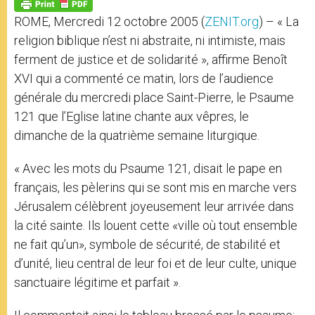
p
g
o
r
p
e
k
ROME, Mercredi 12 octobre 2005 (
ZENIT.org
) – « La
r
religion biblique n’est ni abstraite, ni intimiste, mais
ferment de justice et de solidarité », affirme Benoît
XVI qui a commenté ce matin, lors de l’audience
générale du mercredi place Saint-Pierre, le Psaume
121 que l’Eglise latine chante aux vêpres, le
dimanche de la quatrième semaine liturgique.
« Avec les mots du Psaume 121, disait le pape en
français, les pèlerins qui se sont mis en marche vers
Jérusalem célèbrent joyeusement leur arrivée dans
la cité sainte. Ils louent cette «ville où tout ensemble
ne fait qu’un», symbole de sécurité, de stabilité et
d’unité, lieu central de leur foi et de leur culte, unique
sanctuaire légitime et parfait ».