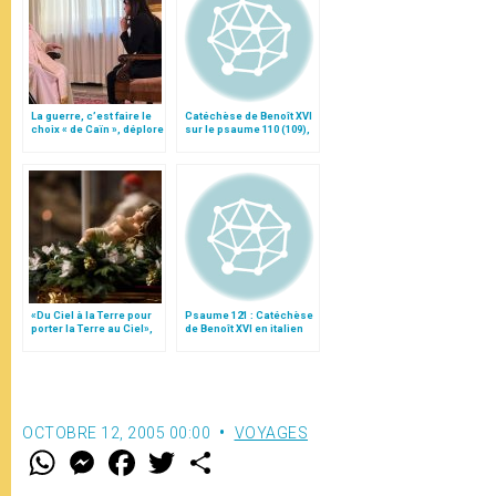
La guerre, c’est faire le
Catéchèse de Benoît XVI
choix « de Caïn », déplore
sur le psaume 110 (109),
le pape François
16 novembre 2011
«Du Ciel à la Terre pour
Psaume 121 : Catéchèse
porter la Terre au Ciel»,
de Benoît XVI en italien
par Mgr Francesco Follo
OCTOBRE 12, 2005 00:00
VOYAGES
W
M
F
T
S
h
e
a
w
h
a
s
c
i
a