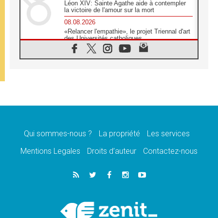
Léon XIV: Sainte Agathe aide à contempler
la victoire de l'amour sur la mort
08.08.2026
«Relancer l'empathie», le projet Triennal d'art
des Universités catholiques
08.08.2026
Signis 2026, donner la parole aux religieuses
catholiques
08.08.2026
Au Bangladesh, l'Église accompagne les
Dalits sur le chemin de la dignité
07.08.2026
Philippines: le vicariat apostolique de
Calapan devient un diocèse
Qui sommes-nous ?
La propriété
Les services
07.08.2026
Congo-Brazzaville: le 15 août, entre solennité
Mentions Legales
Droits d’auteur
Contactez-nous
de l'Assomption et mémoire nationale
07.08.2026
«La paix commence par l'empathie» estime
le cardinal Parolin
07.08.2026
En Colombie, «la paix ne s'achète pas avec
une signature»