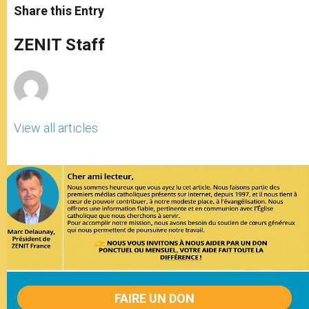
t
s
e
t
r
Share this Entry
s
e
b
t
e
A
n
o
e
p
g
o
r
ZENIT Staff
p
e
k
r
View all articles
FAIRE UN DON