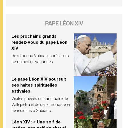
PAPE LÉON XIV
Les prochains grands
rendez-vous du pape Léon
XIV
De retour au Vatican, après trois
semaines de vacances
Le pape Léon XIV poursuit
ses haltes spirituelles
estivales
Visites privées du sanctuaire de
Vallepietra et de deux monastères
bénédictins à Subiaco
Léon XIV : « Une soif de
justice, une soif de charité