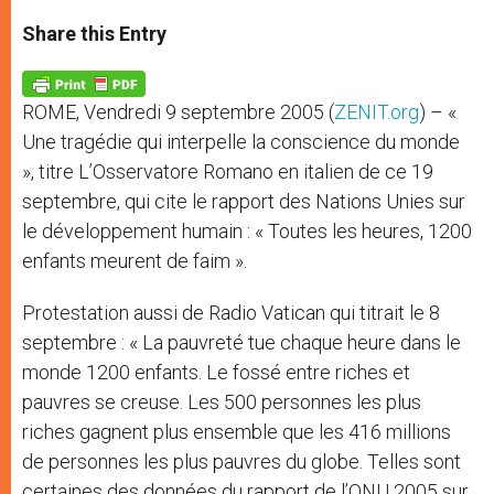
a
s
c
i
a
t
s
e
t
r
Share this Entry
s
e
b
t
e
A
n
o
e
p
g
o
r
p
e
k
ROME, Vendredi 9 septembre 2005 (
ZENIT.org
) – «
r
Une tragédie qui interpelle la conscience du monde
», titre L’Osservatore Romano en italien de ce 19
septembre, qui cite le rapport des Nations Unies sur
le développement humain : « Toutes les heures, 1200
enfants meurent de faim ».
Protestation aussi de Radio Vatican qui titrait le 8
septembre : « La pauvreté tue chaque heure dans le
monde 1200 enfants. Le fossé entre riches et
pauvres se creuse. Les 500 personnes les plus
riches gagnent plus ensemble que les 416 millions
de personnes les plus pauvres du globe. Telles sont
certaines des données du rapport de l’ONU 2005 sur