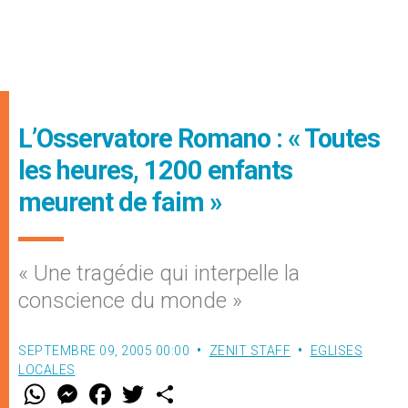
L’Osservatore Romano : « Toutes
les heures, 1200 enfants
meurent de faim »
« Une tragédie qui interpelle la
conscience du monde »
SEPTEMBRE 09, 2005 00:00
ZENIT STAFF
EGLISES
LOCALES
W
M
F
T
S
h
e
a
w
h