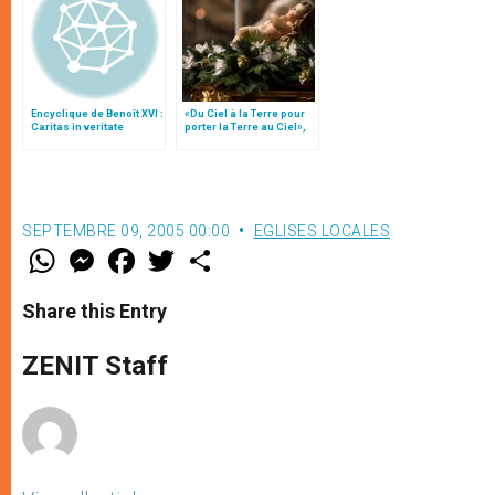
Encyclique de Benoît XVI :
«Du Ciel à la Terre pour
Caritas in veritate
porter la Terre au Ciel»,
par Mgr Francesco Follo
SEPTEMBRE 09, 2005 00:00
EGLISES LOCALES
W
M
F
T
S
h
e
a
w
h
a
s
c
i
a
t
s
e
t
r
Share this Entry
s
e
b
t
e
A
n
o
e
p
g
o
r
ZENIT Staff
p
e
k
r