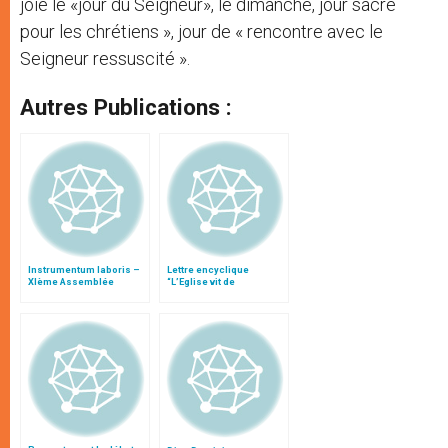
joie le «jour du Seigneur», le dimanche, jour sacré
pour les chrétiens », jour de « rencontre avec le
Seigneur ressuscité ».
Autres Publications :
Instrumentum laboris –
Lettre encyclique
XIème Assemblée
“L’Eglise vit de
Générale Ordinaire du
l’Eucharistie”
Synode des Évêques