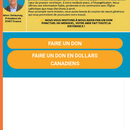
FAIRE UN DON
FAIRE UN DON EN DOLLARS
CANADIENS