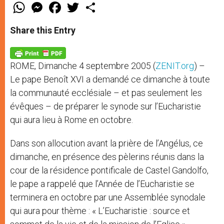
W
M
F
T
S
h
e
a
w
h
a
s
c
i
a
t
s
e
t
r
Share this Entry
s
e
b
t
e
A
n
o
e
p
g
o
r
p
e
k
ROME, Dimanche 4 septembre 2005 (
ZENIT.org
) –
r
Le pape Benoît XVI a demandé ce dimanche à toute
la communauté ecclésiale – et pas seulement les
évêques – de préparer le synode sur l’Eucharistie
qui aura lieu à Rome en octobre.
Dans son allocution avant la prière de l’Angélus, ce
dimanche, en présence des pèlerins réunis dans la
cour de la résidence pontificale de Castel Gandolfo,
le pape a rappelé que l’Année de l’Eucharistie se
terminera en octobre par une Assemblée synodale
qui aura pour thème : « L’Eucharistie : source et