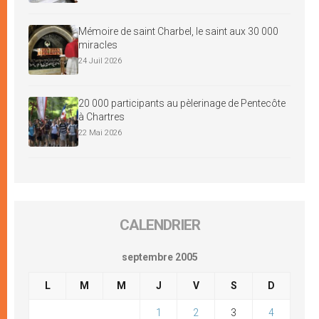
Mémoire de saint Charbel, le saint aux 30 000
miracles
24 Juil 2026
20 000 participants au pèlerinage de Pentecôte
à Chartres
22 Mai 2026
CALENDRIER
septembre 2005
L
M
M
J
V
S
D
1
2
3
4