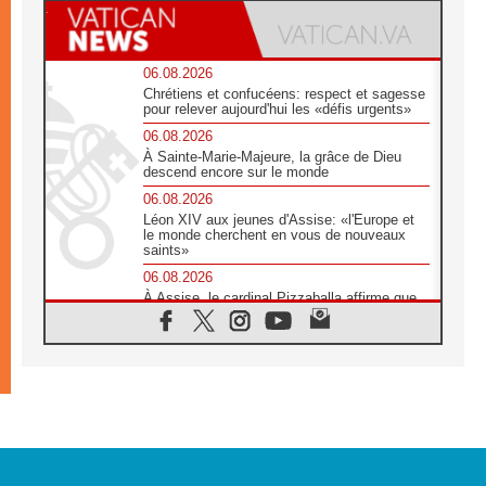
06.08.2026
Chrétiens et confucéens: respect et sagesse
pour relever aujourd'hui les «défis urgents»
06.08.2026
À Sainte-Marie-Majeure, la grâce de Dieu
descend encore sur le monde
06.08.2026
Léon XIV aux jeunes d'Assise: «l'Europe et
le monde cherchent en vous de nouveaux
saints»
06.08.2026
À Assise, le cardinal Pizzaballa affirme que
«les chrétiens veulent la paix»
06.08.2026
Au Mexique, le cardinal Parolin invite à être
aux côtés des marginalisées
06.08.2026
À Assise, le Pape invite les jeunes à
«construire la civilisation de l'amour»
05.08.2026