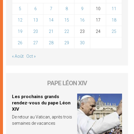
5
6
7
8
9
10
11
12
13
14
15
16
17
18
19
20
21
22
23
24
25
26
27
28
29
30
« Août
Oct »
PAPE LÉON XIV
Les prochains grands
rendez-vous du pape Léon
XIV
De retour au Vatican, après trois
semaines de vacances