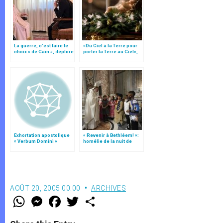
La guerre, c’est faire le
«Du Ciel à la Terre pour
choix « de Caïn », déplore
porter la Terre au Ciel»,
le pape François
par Mgr Francesco Follo
Exhortation apostolique
« Revenir à Bethléem! »:
« Verbum Domini »
homélie de la nuit de
Noël (texte complet)
AOÛT 20, 2005 00:00
ARCHIVES
W
M
F
T
S
h
e
a
w
h
a
s
c
i
a
t
s
e
t
r