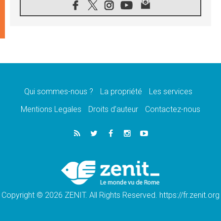
08.08.2026
Signis 2026, donner la parole aux religieuses
catholiques
08.08.2026
Au Bangladesh, l'Église accompagne les
Dalits sur le chemin de la dignité
07.08.2026
Philippines: le vicariat apostolique de
Calapan devient un diocèse
Qui sommes-nous ?
La propriété
Les services
07.08.2026
Congo-Brazzaville: le 15 août, entre solennité
Mentions Legales
Droits d’auteur
Contactez-nous
de l'Assomption et mémoire nationale
07.08.2026
«La paix commence par l'empathie» estime
le cardinal Parolin
07.08.2026
En Colombie, «la paix ne s'achète pas avec
une signature»
Copyright © 2026 ZENIT. All Rights Reserved. https://fr.zenit.org