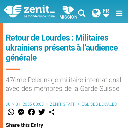
FR
MISSION
Retour de Lourdes : Militaires
ukrainiens présents à l’audience
générale
47ème Pèlerinage militaire international
avec des membres de la Garde Suisse
JUIN 01, 2005 00:00
ZENIT STAFF
EGLISES LOCALES
W
M
F
T
S
h
e
a
w
h
a
s
c
i
a
t
s
e
t
r
Share this Entry
s
e
b
t
e