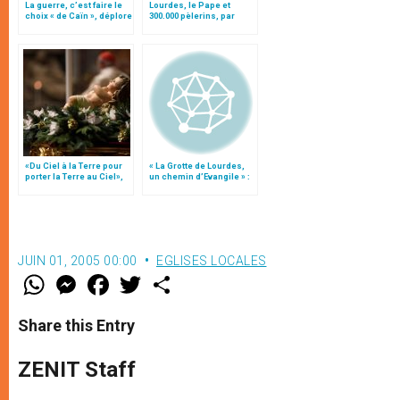
La guerre, c’est faire le
Lourdes, le Pape et
choix « de Caïn », déplore
300.000 pèlerins, par
le pape François
Bernard Jouanno
«Du Ciel à la Terre pour
« La Grotte de Lourdes,
porter la Terre au Ciel»,
un chemin d’Evangile » :
par Mgr Francesco Follo
un livre pour les 150 ans
JUIN 01, 2005 00:00
EGLISES LOCALES
W
M
F
T
S
h
e
a
w
h
a
s
c
i
a
t
s
e
t
r
Share this Entry
s
e
b
t
e
A
n
o
e
p
g
o
r
ZENIT Staff
p
e
k
r