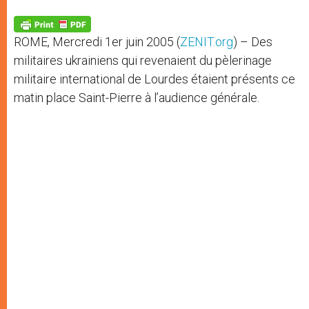
A
n
o
e
p
g
o
r
p
e
k
ROME, Mercredi 1er juin 2005 (
ZENIT.org
) – Des
r
militaires ukrainiens qui revenaient du pèlerinage
militaire international de Lourdes étaient présents ce
matin place Saint-Pierre à l’audience générale.