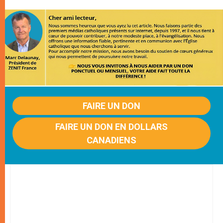
FAIRE UN DON
FAIRE UN DON EN DOLLARS
CANADIENS