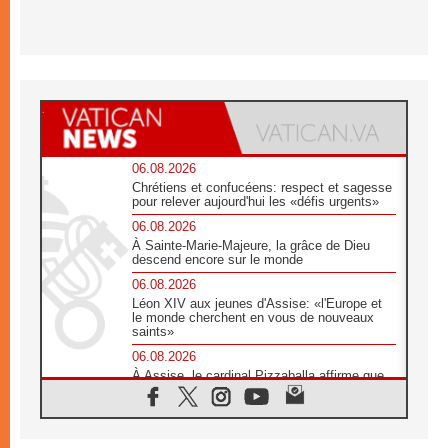
06.08.2026
Chrétiens et confucéens: respect et sagesse
pour relever aujourd'hui les «défis urgents»
06.08.2026
À Sainte-Marie-Majeure, la grâce de Dieu
descend encore sur le monde
06.08.2026
Léon XIV aux jeunes d'Assise: «l'Europe et
le monde cherchent en vous de nouveaux
saints»
06.08.2026
À Assise, le cardinal Pizzaballa affirme que
«les chrétiens veulent la paix»
06.08.2026
Au Mexique, le cardinal Parolin invite à être
aux côtés des marginalisées