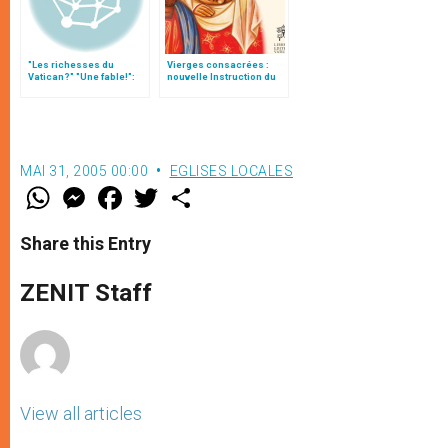
"Les richesses du
Vierges consacrées :
Vatican?" "Une fable!":
nouvelle Instruction du
Des comptes dans le
Vatican
rouge!
MAI 31, 2005 00:00
EGLISES LOCALES
W
M
F
T
S
h
e
a
w
h
a
s
c
i
a
t
s
e
t
r
Share this Entry
s
e
b
t
e
A
n
o
e
p
g
o
r
ZENIT Staff
p
e
k
r
View all articles