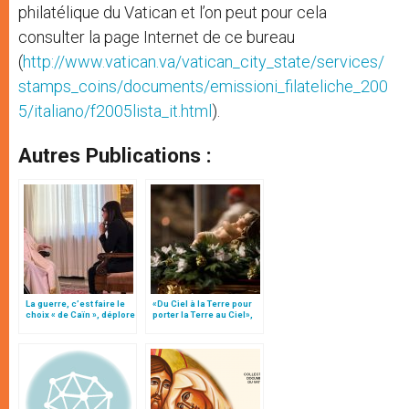
philatélique du Vatican et l’on peut pour cela
consulter la page Internet de ce bureau
(
http://www.vatican.va/vatican_city_state/services/
stamps_coins/documents/emissioni_filateliche_200
5/italiano/f2005lista_it.html
).
Autres Publications :
La guerre, c’est faire le
«Du Ciel à la Terre pour
choix « de Caïn », déplore
porter la Terre au Ciel»,
le pape François
par Mgr Francesco Follo