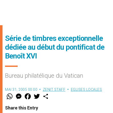
Série de timbres exceptionnelle
dédiée au début du pontificat de
Benoît XVI
Bureau philatélique du Vatican
MAI 31, 2005 00:00
ZENIT STAFF
EGLISES LOCALES
W
M
F
T
S
h
e
a
w
h
a
s
c
i
a
t
s
e
t
r
Share this Entry
s
e
b
t
e