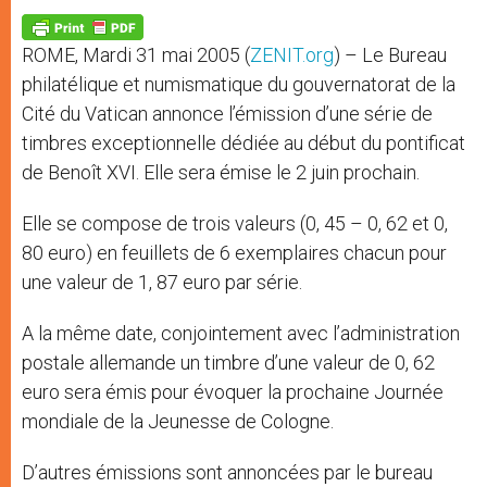
A
n
o
e
p
g
o
r
p
e
k
ROME, Mardi 31 mai 2005 (
ZENIT.org
) – Le Bureau
r
philatélique et numismatique du gouvernatorat de la
Cité du Vatican annonce l’émission d’une série de
timbres exceptionnelle dédiée au début du pontificat
de Benoît XVI. Elle sera émise le 2 juin prochain.
Elle se compose de trois valeurs (0, 45 – 0, 62 et 0,
80 euro) en feuillets de 6 exemplaires chacun pour
une valeur de 1, 87 euro par série.
A la même date, conjointement avec l’administration
postale allemande un timbre d’une valeur de 0, 62
euro sera émis pour évoquer la prochaine Journée
mondiale de la Jeunesse de Cologne.
D’autres émissions sont annoncées par le bureau