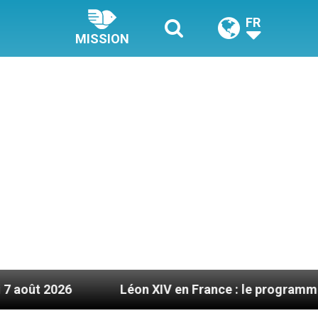
FR
MISSION
6
Léon XIV en France : le programme détaillé d