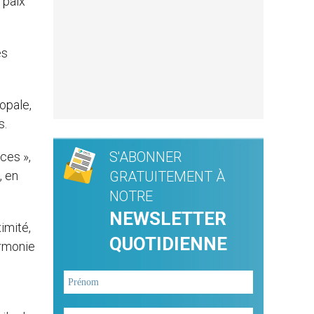
 paix
es
opale,
s.
S'ABONNER
ces »,
, en
GRATUITEMENT À
NOTRE
NEWSLETTER
imité,
QUOTIDIENNE
armonie