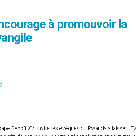
ncourage à promouvoir la
vangile
S
pape Benoît XVI invite les évêques du Rwanda à laisser l’E