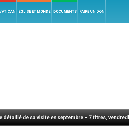
 VATICAN
EGLISE ET MONDE
DOCUMENTS
FAIRE UN DON
 sa visite en septembre – 7 titres, vendredi 7 août 202