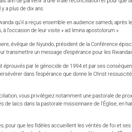
 afin de parvenir à une vraie réconciliation et pour que la
 y a plus de dix ans.
Rwanda qu’il a reçus ensemble en audience samedi, après l
 à l’occasion de leur visite « ad limina apostolorum ».
ere, évêque de Nyundo, président de la Conférence épisc
 leur transmettre un message d’espérance pour les Rwandai
ent éprouvés par le génocide de 1994 et par ses conséquen
à persévérer dans l’espérance que donne le Christ ressuscité
nciliation, vous privilégiez notamment une pastorale de prox
de laïcs dans la pastorale missionnaire de l’Église, en h
pour que les fidèles accueillent les vérités de foi et ses