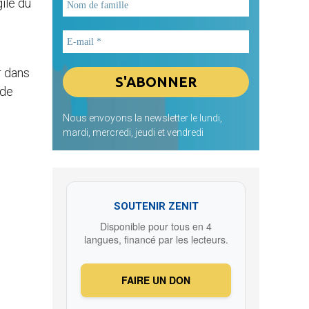
gile du
r dans
 de
Nous envoyons la newsletter le lundi,
mardi, mercredi, jeudi et vendredi
SOUTENIR ZENIT
Disponible pour tous en 4
langues, financé par les lecteurs.
FAIRE UN DON