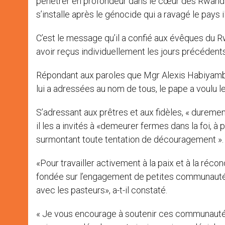
pénétrer en profondeur dans le cœur des Rwandais
s’installe après le génocide qui a ravagé le pays il
C’est le message qu’il a confié aux évêques du 
avoir reçus individuellement les jours précédents,
Répondant aux paroles que Mgr Alexis Habiyamb
lui a adressées au nom de tous, le pape a voulu
S’adressant aux prêtres et aux fidèles, « durem
il les a invités à «demeurer fermes dans la foi, 
surmontant toute tentation de découragement ».
«Pour travailler activement à la paix et à la réco
fondée sur l’engagement de petites communautés 
avec les pasteurs», a-t-il constaté.
« Je vous encourage à soutenir ces communautés, 