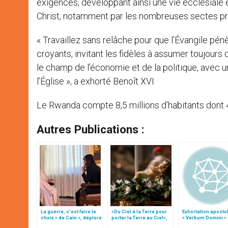
exigences, développant ainsi une vie ecclésiale et
Christ, notamment par les nombreuses sectes pr
« Travaillez sans relâche pour que l’Évangile pén
croyants, invitant les fidèles à assumer toujours 
le champ de l’économie et de la politique, avec un
l’Église », a exhorté Benoît XVI
Le Rwanda compte 8,5 millions d’habitants dont 
Autres Publications :
La guerre, c’est faire le
«Du Ciel à la Terre pour
Exhortation aposto
choix « de Caïn », déplore
porter la Terre au Ciel»,
« Verbum Domini »
le pape François
par Mgr Francesco Follo