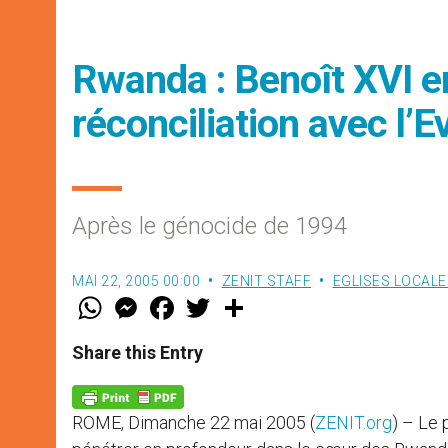
Rwanda : Benoît XVI e
réconciliation avec l’E
Après le génocide de 1994
MAI 22, 2005 00:00
ZENIT STAFF
EGLISES LOCALE
W
M
F
T
S
h
e
a
w
h
a
s
c
i
a
t
s
e
t
r
Share this Entry
s
e
b
t
e
A
n
o
e
p
g
o
r
p
e
k
ROME, Dimanche 22 mai 2005 (
ZENIT.org
) – Le 
r