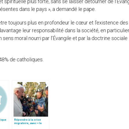
 spirituelle plus forte, sans se laisser détourner de l’Évan
ésentes dans le pays », a demandé le pape.
ètre toujours plus en profondeur le cœur et l’existence des
davantage leur responsabilité dans la société, en particulie
 sens moral nourri par l’Évangile et par la doctrine sociale
48% de catholiques.
lique
Répondre à la crise
migratoire, avec « le
style de l’humanité »!