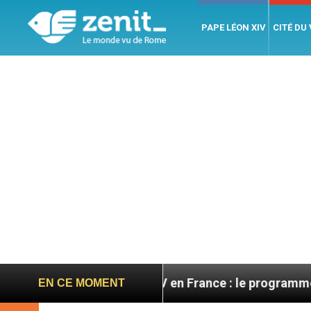
PAPE LÉON XIV
CITÉ DU
s
Léon XIV en France : le programme détaillé de
EN CE MOMENT