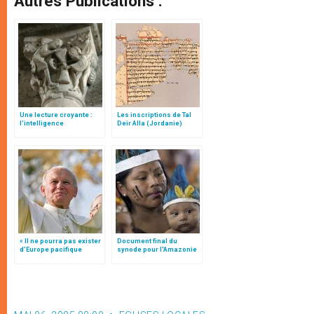
Autres Publications :
Une lecture croyante :
Les inscriptions de Tal
l’intelligence
Deir Alla (Jordanie)
typologique des deux
Testaments
« Il ne pourra pas exister
Document final du
d’Europe pacifique
synode pour l'Amazonie
sans… »: l’Ukraine, dans
en français: traduction
la vision de Jean-Paul II
non officielle