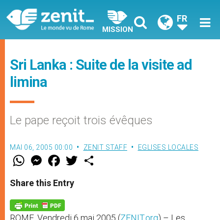
FR
MISSION
Sri Lanka : Suite de la visite ad
limina
Le pape reçoit trois évêques
MAI 06, 2005 00:00
ZENIT STAFF
EGLISES LOCALES
W
M
F
T
S
h
e
a
w
h
a
s
c
i
a
t
s
e
t
r
Share this Entry
s
e
b
t
e
A
n
o
e
p
g
o
r
p
e
k
ROME, Vendredi 6 mai 2005 (
ZENIT.org
) – Les
r