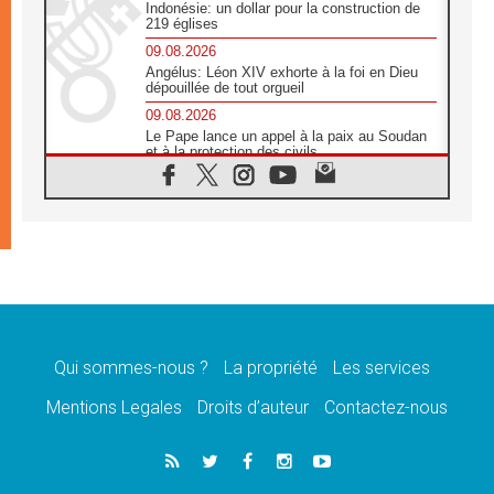
Indonésie: un dollar pour la construction de
219 églises
09.08.2026
Angélus: Léon XIV exhorte à la foi en Dieu
dépouillée de tout orgueil
09.08.2026
Le Pape lance un appel à la paix au Soudan
et à la protection des civils
09.08.2026
Déclaration d'Addis-Abeba du SCEAM sur
l'Éducation Catholique en Afrique
08.08.2026
En Cisjordanie, les chrétiens se sentent
seuls face à la violence des colons
08.08.2026
Léon XIV au sanctuaire de Notre Dame du
Bon Conseil à Genazzano en septembre
Qui sommes-nous ?
La propriété
Les services
08.08.2026
Léon XIV: Sainte Agathe aide à contempler
Mentions Legales
Droits d’auteur
Contactez-nous
la victoire de l'amour sur la mort
08.08.2026
«Relancer l'empathie», le projet Triennal d'art
des Universités catholiques