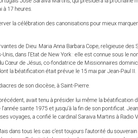
portugais José Saraiva Martins, qui présidera la prochaine
i à 17 heures.
erver la célébration des canonisations pour mieux marquer
x servantes de Dieu: Maria Anna Barbara Cope, religieuse des
-Unis, dans l’Etat de New York : elle est connue sous le n
u Cœur de Jésus, co-fondatrice de Missionnaires domini
t la béatification était prévue le 15 mai par Jean-Paul II.
diacres de son diocèse, à Saint-Pierre.
récédent, avait tenu à présider lui même la béatification 
 l’année sainte 1975 et jusqu’à la fin de son pontificat. Jea
de ses voyages, a confié le cardinal Saraiva Martins à Radio V
is dans tous les cas c’est toujours l’autorité du souverain