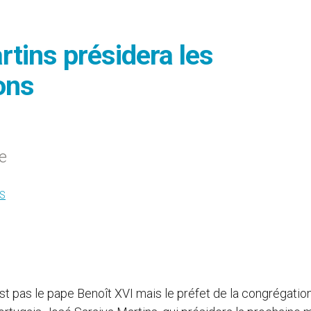
rtins présidera les
ons
e
S
est pas le pape Benoît XVI mais le préfet de la congrégatio