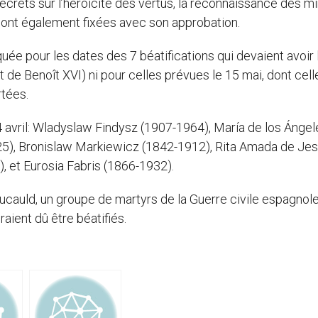
crets sur l’héroïcité des vertus, la reconnaissance des mi
 sont également fixées avec son approbation.
 pour les dates des 7 béatifications qui devaient avoir l
cat de Benoît XVI) ni pour celles prévues le 15 mai, dont cell
rtées.
4 avril: Wladyslaw Findysz (1907-1964), María de los Ángel
25), Bronislaw Markiewicz (1842-1912), Rita Amada de Je
, et Eurosia Fabris (1866-1932).
ucauld, un groupe de martyrs de la Guerre civile espagnol
ient dû être béatifiés.