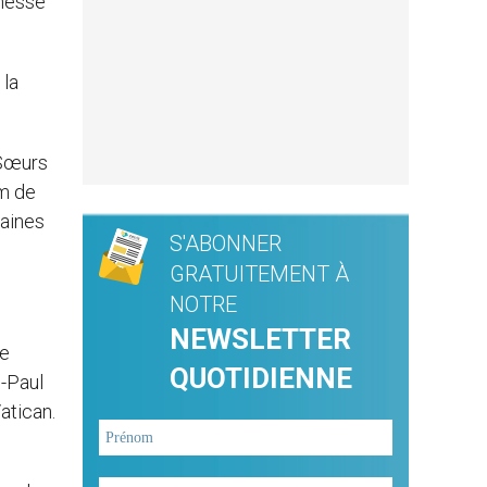
 messe
 la
 Sœurs
om de
caines
S'ABONNER
GRATUITEMENT À
NOTRE
NEWSLETTER
de
QUOTIDIENNE
n-Paul
atican.