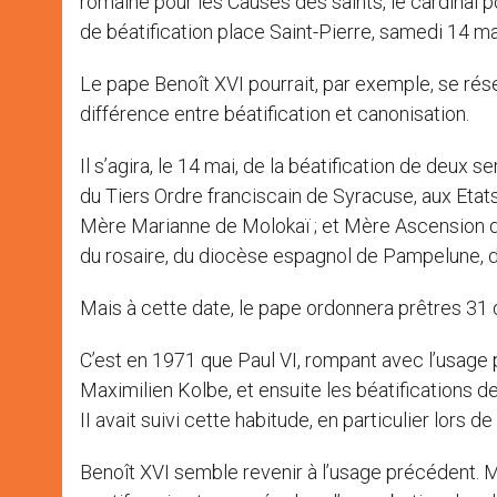
romaine pour les Causes des saints, le cardinal 
de béatification place Saint-Pierre, samedi 14 ma
Le pape Benoît XVI pourrait, par exemple, se rés
différence entre béatification et canonisation.
Il s’agira, le 14 mai, de la béatification de deu
du Tiers Ordre franciscain de Syracuse, aux Etats
Mère Marianne de Molokaï ; et Mère Ascension d
du rosaire, du diocèse espagnol de Pampelune, don
Mais à cette date, le pape ordonnera prêtres 31 
C’est en 1971 que Paul VI, rompant avec l’usage p
Maximilien Kolbe, et ensuite les béatifications de
II avait suivi cette habitude, en particulier lors 
Benoît XVI semble revenir à l’usage précédent. Ma