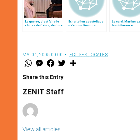
La guerre, c’est faire le
Exhortation apostolique
Le card. Martins e
choix « de Caïn », déplore
« Verbum Domini »
la « différence
le pape François
substantielle » ent
béatification et
canonisation
MAI 04, 2005 00:00
EGLISES LOCALES
W
M
F
T
S
h
e
a
w
h
a
s
c
i
a
t
s
e
t
r
Share this Entry
s
e
b
t
e
A
n
o
e
p
g
o
r
ZENIT Staff
p
e
k
r
View all articles