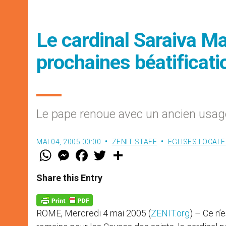
Le cardinal Saraiva Ma
prochaines béatificati
Le pape renoue avec un ancien usag
MAI 04, 2005 00:00
ZENIT STAFF
EGLISES LOCALE
W
M
F
T
S
h
e
a
w
h
a
s
c
i
a
t
s
e
t
r
Share this Entry
s
e
b
t
e
A
n
o
e
p
g
o
r
p
e
k
ROME, Mercredi 4 mai 2005 (
ZENIT.org
) – Ce n’
r