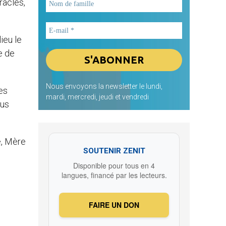
racles,
ieu le
e de
Nous envoyons la newsletter le lundi,
es
mardi, mercredi, jeudi et vendredi
sus
e, Mère
SOUTENIR ZENIT
Disponible pour tous en 4
langues, financé par les lecteurs.
FAIRE UN DON