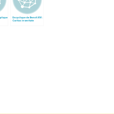
xplique
Encyclique de Benoît XVI :
Caritas in veritate
re