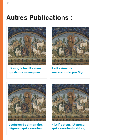
».
Autres Publications :
Jésus, le bon Pasteur
Le Pasteur de
qui donne sa vie pour
miséricorde, par Mgr
ses brebis, par Mgr Follo
Follo
Lectures de dimanche :
« Le Pasteur: l’Agneau
l’Agneau qui sauve les
qui sauve les brebis »,
brebis
par Mgr Follo