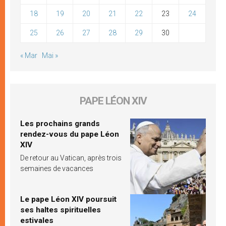
18
19
20
21
22
23
24
25
26
27
28
29
30
« Mar
Mai »
PAPE LÉON XIV
Les prochains grands
rendez-vous du pape Léon
XIV
De retour au Vatican, après trois
semaines de vacances
Le pape Léon XIV poursuit
ses haltes spirituelles
estivales