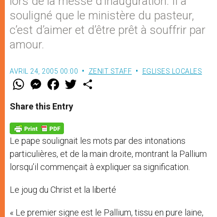
lors de la messe d’inauguration. Il a
souligné que le ministère du pasteur,
c’est d’aimer et d’être prêt à souffrir par
amour.
AVRIL 24, 2005 00:00
ZENIT STAFF
EGLISES LOCALES
W
M
F
T
S
h
e
a
w
h
a
s
c
i
a
t
s
e
t
r
Share this Entry
s
e
b
t
e
A
n
o
e
p
g
o
r
p
e
k
Le pape soulignait les mots par des intonations
r
particulières, et de la main droite, montrant la Pallium
lorsqu’il commençait à expliquer sa signification.
Le joug du Christ et la liberté
« Le premier signe est le Pallium, tissu en pure laine,