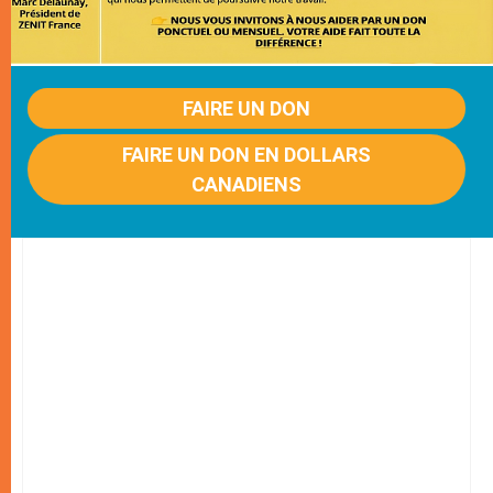
FAIRE UN DON
FAIRE UN DON EN DOLLARS
CANADIENS