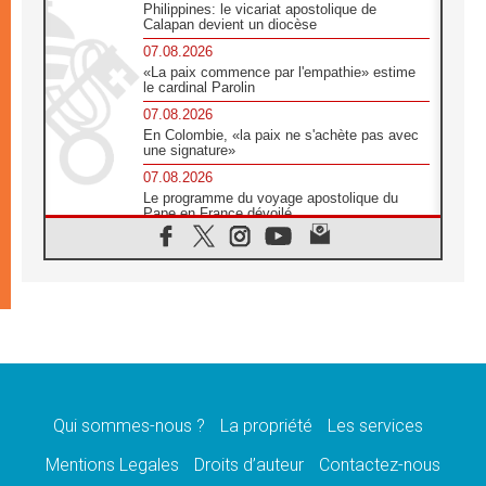
Philippines: le vicariat apostolique de
Calapan devient un diocèse
07.08.2026
«La paix commence par l'empathie» estime
le cardinal Parolin
07.08.2026
En Colombie, «la paix ne s'achète pas avec
une signature»
07.08.2026
Le programme du voyage apostolique du
Pape en France dévoilé
07.08.2026
1ère Conférence continentale sur l'éducation
catholique en Afrique
07.08.2026
Un logo symbolique pour la venue du Pape
en France
07.08.2026
Cardinal Rossi: «La venue du Pape Léon en
Argentine est un hommage à François»
Qui sommes-nous ?
La propriété
Les services
07.08.2026
Hiroshima et Nagasaki, 81 ans après,
Mentions Legales
Droits d’auteur
Contactez-nous
lancement des «dix jours de prière pour la
paix»