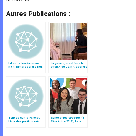
Autres Publications :
Liban : « Les divisions
La guerre, c’est faire le
n’ont jamais servi à rien
choix « de Caïn », déplore
», déclare le card. Sfeir
le pape François
Synode sur la Parole :
Synode des évêques (3-
Liste des participants
28 octobre 2018), liste
des participants