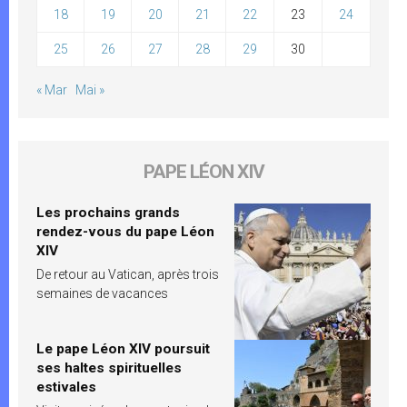
18
19
20
21
22
23
24
25
26
27
28
29
30
« Mar
Mai »
PAPE LÉON XIV
Les prochains grands
rendez-vous du pape Léon
XIV
De retour au Vatican, après trois
semaines de vacances
Le pape Léon XIV poursuit
ses haltes spirituelles
estivales