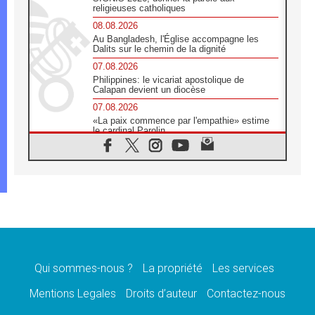
religieuses catholiques
08.08.2026
Au Bangladesh, l'Église accompagne les
Dalits sur le chemin de la dignité
07.08.2026
Philippines: le vicariat apostolique de
Calapan devient un diocèse
07.08.2026
«La paix commence par l'empathie» estime
le cardinal Parolin
07.08.2026
En Colombie, «la paix ne s'achète pas avec
une signature»
07.08.2026
Le programme du voyage apostolique du
Pape en France dévoilé
07.08.2026
1ère Conférence continentale sur l'éducation
catholique en Afrique
Qui sommes-nous ?
La propriété
Les services
07.08.2026
Un logo symbolique pour la venue du Pape
Mentions Legales
Droits d’auteur
Contactez-nous
en France
07.08.2026