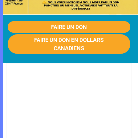
FAIRE UN DON
FAIRE UN DON EN DOLLARS
CANADIENS