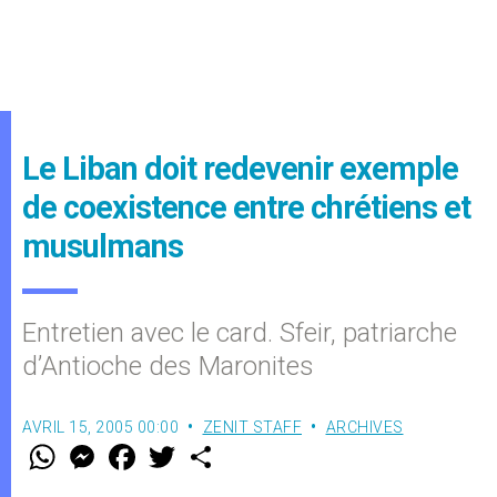
Le Liban doit redevenir exemple
de coexistence entre chrétiens et
musulmans
Entretien avec le card. Sfeir, patriarche
d’Antioche des Maronites
AVRIL 15, 2005 00:00
ZENIT STAFF
ARCHIVES
W
M
F
T
S
h
e
a
w
h
a
s
c
i
a