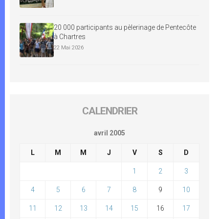
20 000 participants au pèlerinage de Pentecôte
à Chartres
22 Mai 2026
CALENDRIER
avril 2005
L
M
M
J
V
S
D
1
2
3
4
5
6
7
8
9
10
11
12
13
14
15
16
17