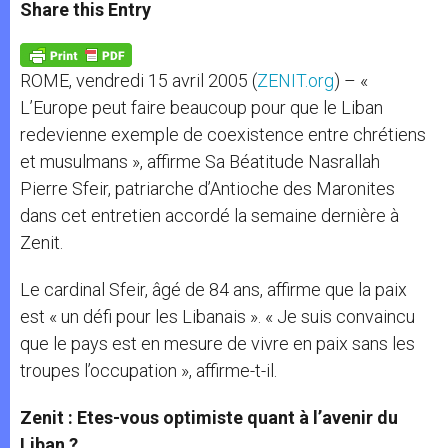
t
s
e
t
r
Share this Entry
s
e
b
t
e
A
n
o
e
p
g
o
r
p
e
k
ROME, vendredi 15 avril 2005 (
ZENIT.org
) – «
r
L’Europe peut faire beaucoup pour que le Liban
redevienne exemple de coexistence entre chrétiens
et musulmans », affirme Sa Béatitude Nasrallah
Pierre Sfeir, patriarche d’Antioche des Maronites
dans cet entretien accordé la semaine dernière à
Zenit.
Le cardinal Sfeir, âgé de 84 ans, affirme que la paix
est « un défi pour les Libanais ». « Je suis convaincu
que le pays est en mesure de vivre en paix sans les
troupes l’occupation », affirme-t-il.
Zenit : Etes-vous optimiste quant à l’avenir du
Liban ?