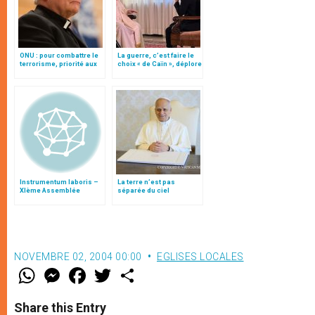
ONU : pour combattre le
La guerre, c’est faire le
terrorisme, priorité aux
choix « de Caïn », déplore
victimes
le pape François
Instrumentum laboris –
La terre n’est pas
XIème Assemblée
séparée du ciel
Générale Ordinaire du
Synode des Évêques
NOVEMBRE 02, 2004 00:00
EGLISES LOCALES
W
M
F
T
S
h
e
a
w
h
a
s
c
i
a
t
s
e
t
r
Share this Entry
s
e
b
t
e