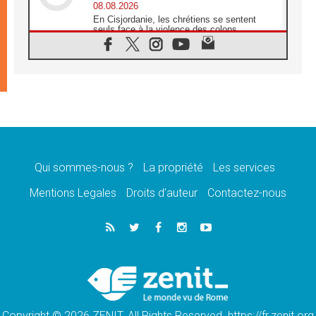
08.08.2026
En Cisjordanie, les chrétiens se sentent
seuls face à la violence des colons
08.08.2026
Léon XIV au sanctuaire de Notre Dame du
Bon Conseil à Genazzano en septembre
08.08.2026
Léon XIV: Sainte Agathe aide à contempler
la victoire de l'amour sur la mort
08.08.2026
«Relancer l'empathie», le projet Triennal d'art
des Universités catholiques
Qui sommes-nous ?
La propriété
Les services
08.08.2026
Signis 2026, donner la parole aux religieuses
Mentions Legales
Droits d’auteur
Contactez-nous
catholiques
08.08.2026
Au Bangladesh, l'Église accompagne les
Dalits sur le chemin de la dignité
07.08.2026
Philippines: le vicariat apostolique de
Calapan devient un diocèse
Copyright © 2026 ZENIT. All Rights Reserved. https://fr.zenit.org