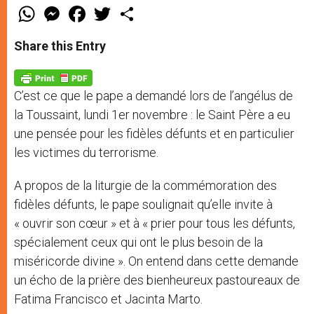
W
M
F
T
S
h
e
a
w
h
a
s
c
i
a
t
s
e
t
r
Share this Entry
s
e
b
t
e
A
n
o
e
p
g
o
r
p
e
k
C’est ce que le pape a demandé lors de l’angélus de
r
la Toussaint, lundi 1er novembre : le Saint Père a eu
une pensée pour les fidèles défunts et en particulier
les victimes du terrorisme.
A propos de la liturgie de la commémoration des
fidèles défunts, le pape soulignait qu’elle invite à
« ouvrir son cœur » et à « prier pour tous les défunts,
spécialement ceux qui ont le plus besoin de la
miséricorde divine ». On entend dans cette demande
un écho de la prière des bienheureux pastoureaux de
Fatima Francisco et Jacinta Marto.