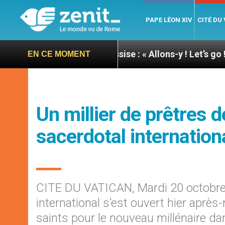
PAPE LÉON XIV
CITÉ DU
ée du pape à Assise : « Allons-y ! Let’s go ! »
Ni
EN CE MOMENT
Un millier de prêtres 
sacerdotal internation
CITE DU VATICAN, Mardi 20 octobre
international s’est ouvert hier après
saints pour le nouveau millénaire dans