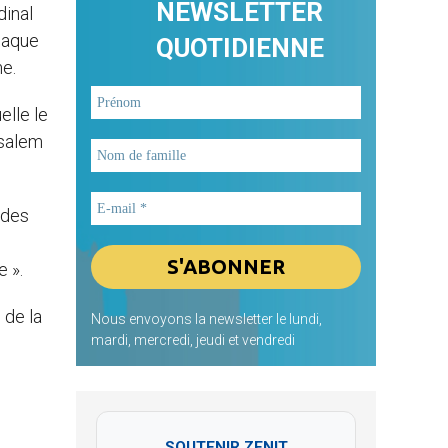
NEWSLETTER
dinal
chaque
QUOTIDIENNE
me.
elle le
usalem
 des
e ».
 de la
Nous envoyons la newsletter le lundi,
mardi, mercredi, jeudi et vendredi
SOUTENIR ZENIT