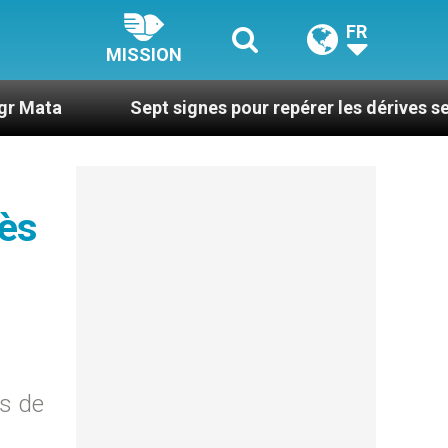
FR
MISSION
Sept signes pour repérer les dérives sectaires du c
rès
rs de