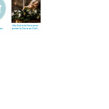
«Du Ciel à la Terre pour
pas
porter la Terre au Ciel»,
is
par Mgr Francesco Follo