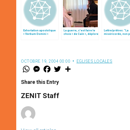
Exhortation apostolique
La guerre, c’est faire le
Lettre/prêtres: "La
« Verbum Domini »
choix « de Caïn », déplore
miséricorde, non 
le pape François
quelque chose, ma
quelqu´un"
OCTOBRE 19, 2004 00:00
EGLISES LOCALES
W
M
F
T
S
h
e
a
w
h
a
s
c
i
a
t
s
e
t
r
Share this Entry
s
e
b
t
e
A
n
o
e
p
g
o
r
ZENIT Staff
p
e
k
r