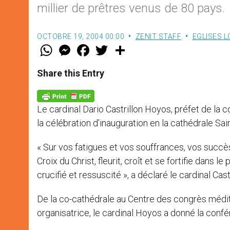
millier de prêtres venus de 80 pays.
OCTOBRE 19, 2004 00:00
ZENIT STAFF
EGLISES 
W
M
F
T
S
h
e
a
w
h
a
s
c
i
a
t
s
e
t
r
Share this Entry
s
e
b
t
e
A
n
o
e
p
g
o
r
p
e
k
Le cardinal Dario Castrillon Hoyos, préfet de la 
r
la célébration d’inauguration en la cathédrale Sai
« Sur vos fatigues et vos souffrances, vos succès
Croix du Christ, fleurit, croît et se fortifie dans l
crucifié et ressuscité », a déclaré le cardinal Cas
De la co-cathédrale au Centre des congrès méditer
organisatrice, le cardinal Hoyos a donné la confé