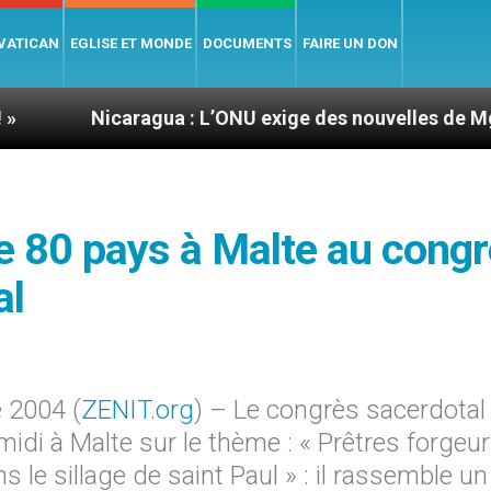
 VATICAN
EGLISE ET MONDE
DOCUMENTS
FAIRE UN DON
caragua : L’ONU exige des nouvelles de Mgr Mata
de 80 pays à Malte au cong
al
 2004 (
ZENIT.org
) – Le congrès sacerdotal
-midi à Malte sur le thème : « Prêtres forgeu
 le sillage de saint Paul » : il rassemble un