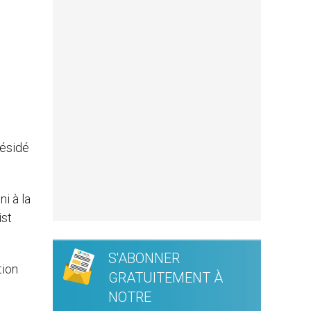
résidé
i à la
ist
S'ABONNER
tion
GRATUITEMENT À
NOTRE