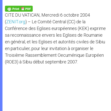
A
n
o
e
p
g
o
r
p
e
k
CITE DU VATICAN, Mercredi 6 octobre 2004
r
(
ZENIT.org
) – Le Comité Central (CC) de la
Conférence des Eglises européennes (KEK) exprime
sa reconnaissance envers les Eglises de Roumanie
en général, et les Eglises et autorités civiles de Sibiu
en particulier, pour leur invitation à organiser le
Troisième Rassemblement Oecuménique Européen
(ROE3) à Sibiu début septembre 2007.