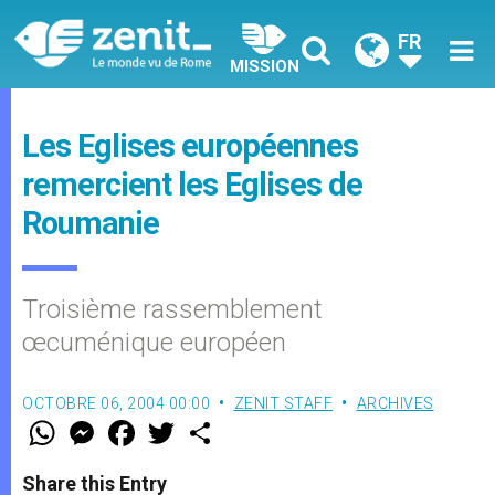
FR
MISSION
Les Eglises européennes
remercient les Eglises de
Roumanie
Troisième rassemblement
œcuménique européen
OCTOBRE 06, 2004 00:00
ZENIT STAFF
ARCHIVES
W
M
F
T
S
h
e
a
w
h
a
s
c
i
a
t
s
e
t
r
Share this Entry
s
e
b
t
e