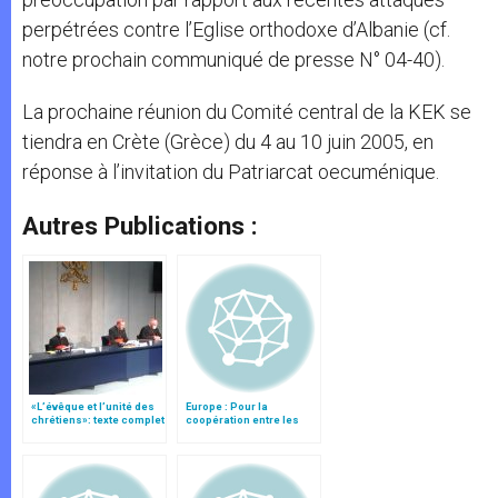
perpétrées contre l’Eglise orthodoxe d’Albanie (cf.
notre prochain communiqué de presse N° 04-40).
La prochaine réunion du Comité central de la KEK se
tiendra en Crète (Grèce) du 4 au 10 juin 2005, en
réponse à l’invitation du Patriarcat oecuménique.
Autres Publications :
«L’évêque et l’unité des
Europe : Pour la
chrétiens»: texte complet
coopération entre les
du C.P. pour la promotion
conférences
de l’unité
épiscopales et les
Eglises