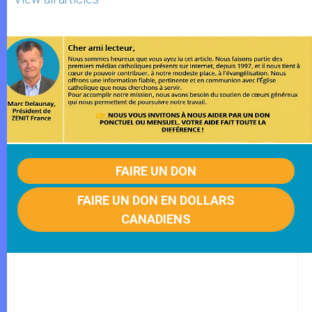
FAIRE UN DON
FAIRE UN DON EN DOLLARS
CANADIENS