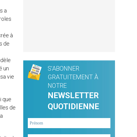
s a
roles
crée à
s de
odèle
S'ABONNER
é un
 sa vie
GRATUITEMENT À
NOTRE
NEWSLETTER
si que
QUOTIDIENNE
lles de
sa