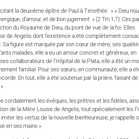
 citant la deuxième épître de Paul à Timothée: » « Dieu nou
nergique, d’amour, et de bon jugement » (2 Tm 1,7). Ces pa
uction du Royaume de Dieu, du point de vue de la foi. Elles
uise de Angelis dont l’existence a été complètement consa
s. Sa figure est marquée par son cœur de mère, ses qualité
nfants malades, elle a eu un amour concret et généreux, en
ses collaborateurs de l’Hôpital de la Plata, elle a été un m
onnement familial. Pour ses sœurs, en communauté, elle a ét
de. En tout, elle a été soutenue par la prière, faisant de
».
lue cordialement les évêques, les prêtres et les fidèles, ain
ation de la Mère Louise de Angelis, tout spécialement les Fi
imiter les vertus de la nouvelle bienheureuse, je rappelle 
sse en ses mains ».