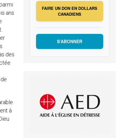
 parmi
FAIRE UN DON EN DOLLARS
ois ans
CANADIENS
e
.
ser
S’ABONNER
es
pas des
ectée
 de
arable
ent à
Dieu