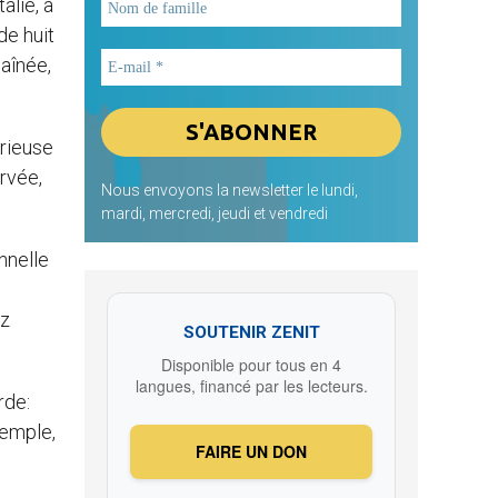
alie, à
de huit
 aînée,
orieuse
ervée,
Nous envoyons la newsletter le lundi,
mardi, mercredi, jeudi et vendredi
nnelle
ez
SOUTENIR ZENIT
Disponible pour tous en 4
langues, financé par les lecteurs.
rde:
xemple,
FAIRE UN DON