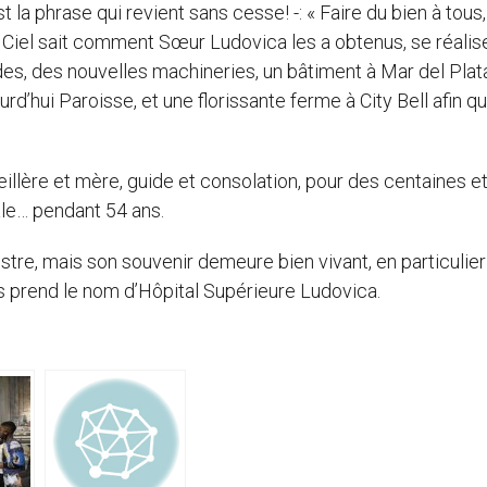
 phrase qui revient sans cesse! -: « Faire du bien à tous,
e Ciel sait comment Sœur Ludovica les a obtenus, se réalis
ades, des nouvelles machineries, un bâtiment à Mar del Plat
rd’hui Paroisse, et une florissante ferme à City Bell afin q
llère et mère, guide et consolation, pour des centaines e
le… pendant 54 ans.
stre, mais son souvenir demeure bien vivant, en particulie
ts prend le nom d’Hôpital Supérieure Ludovica.