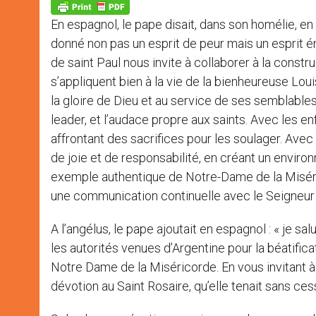
p
g
o
r
p
e
k
En espagnol, le pape disait, dans son homélie, en
r
donné non pas un esprit de peur mais un esprit é
de saint Paul nous invite à collaborer à la constr
s’appliquent bien à la vie de la bienheureuse Lo
la gloire de Dieu et au service de ses semblable
leader, et l’audace propre aux saints. Avec les e
affrontant des sacrifices pour les soulager. Avec 
de joie et de responsabilité, en créant un envir
exemple authentique de Notre-Dame de la Miséricor
une communication continuelle avec le Seigneur 
A l’angélus, le pape ajoutait en espagnol : « je sa
les autorités venues d’Argentine pour la béatific
Notre Dame de la Miséricorde. En vous invitant à 
dévotion au Saint Rosaire, qu’elle tenait sans ce