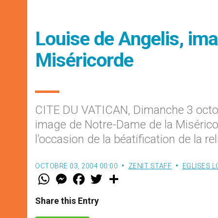
Louise de Angelis, im
Miséricorde
CITE DU VATICAN, Dimanche 3 octo
image de Notre-Dame de la Miséricor
l’occasion de la béatification de la re
OCTOBRE 03, 2004 00:00
ZENIT STAFF
EGLISES 
W
M
F
T
S
h
e
a
w
h
a
s
c
i
a
t
s
e
t
r
Share this Entry
s
e
b
t
e
A
n
o
e