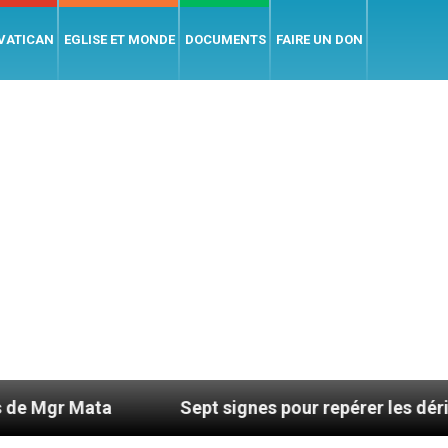
 VATICAN
EGLISE ET MONDE
DOCUMENTS
FAIRE UN DON
a
Sept signes pour repérer les dérives sectaire