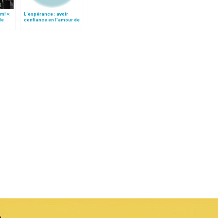
m! »:
L‘espérance : avoir
de
confiance en l’amour de
t)
Dieu