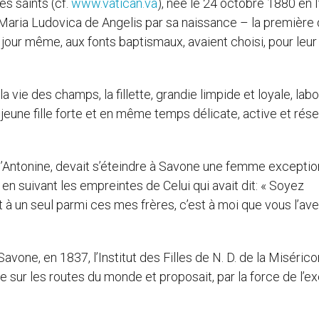
s saints (cf.
www.vatican.va
), née le 24 octobre 1880 en It
 Maria Ludovica de Angelis par sa naissance – la première 
 jour même, aux fonts baptismaux, avaient choisi, pour leur
a vie des champs, la fillette, grandie limpide et loyale, lab
e jeune fille forte et en même temps délicate, active et rés
’Antonine, devait s’éteindre à Savone une femme exceptio
 en suivant les empreintes de Celui qui avait dit: « Soyez
t à un seul parmi ces mes frères, c’est à moi que vous l’av
Savone, en 1837, l’Institut des Filles de N. D. de la Misérico
te sur les routes du monde et proposait, par la force de l’e