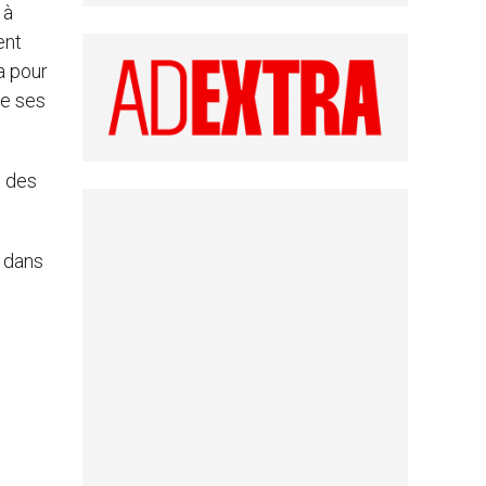
 à
ent
a pour
ue ses
t des
r dans