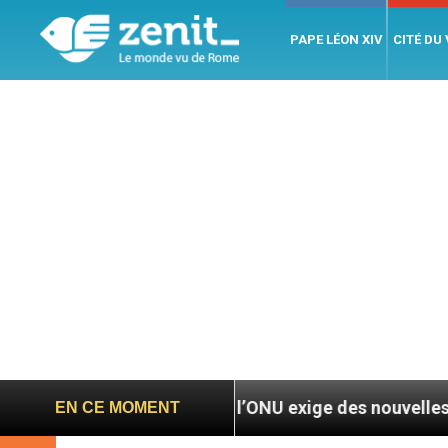
PAPE LÉON XIV
CITÉ DU
Nicaragua : l’ONU exige des nouvelles de Mgr Mat
EN CE MOMENT