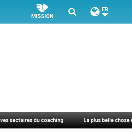
FR
MISSION
s du coaching
La plus belle chose dans la vie, c