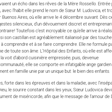
vaient un écho dans les rêves de la Mère Rossello. Entrée
 avec l’habit elle prend le nom de Sœur M. Ludovica, et tr
 Buenos Aires, où elle arrive le 4 décembre suivant. Dès c
gestes silencieux, d’un dévouement discret et entreprenant
raire! Toutefois c’est incroyable ce qu’elle arrive à réali
 si son castillan est agréablement italianisé par des touch
lté à comprendre et à se faire comprendre. Elle ne formule 
 de toute son âme. L’Hôpital des Enfants, où elle est aff
 la voit d’abord cuisinière empressée; puis, devenue
a communauté, elle se comporte en infatigable ange gardien
ent en famille unie par un unique but: le bien des enfants.
ves, forte dans les épreuves et dans la maladie, avec l’insép
Dieu, le sourire constant dans les yeux, Sœur Ludovica devi
strument de miséricorde, afin que le message de l’amour de 