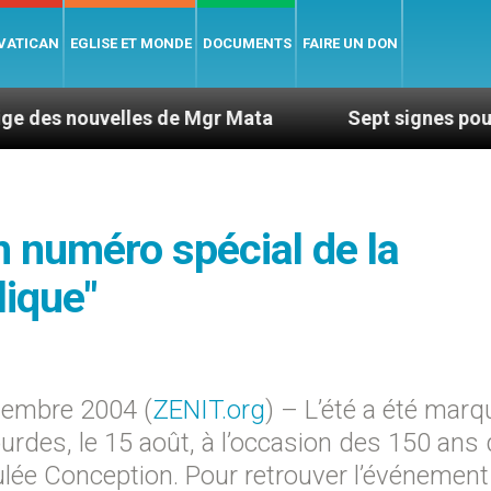
 VATICAN
EGLISE ET MONDE
DOCUMENTS
FAIRE UN DON
elles de Mgr Mata
Sept signes pour repérer les
n numéro spécial de la
ique"
embre 2004 (
ZENIT.org
) – L’été a été marq
ourdes, le 15 août, à l’occasion des 150 ans 
ée Conception. Pour retrouver l’événement