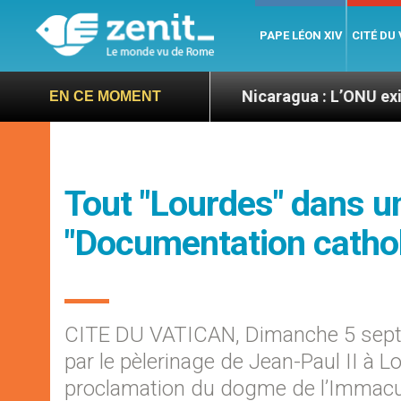
PAPE LÉON XIV
CITÉ DU
 Let’s go ! »
Nicaragua : L’ONU exige des nouv
EN CE MOMENT
Tout "Lourdes" dans u
"Documentation cathol
CITE DU VATICAN, Dimanche 5 sept
par le pèlerinage de Jean-Paul II à L
proclamation du dogme de l’Immacul