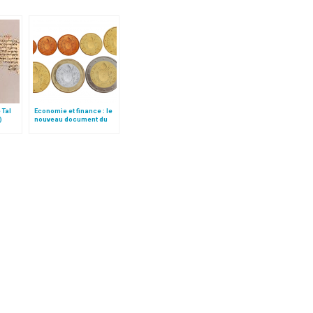
 Tal
Economie et finance : le
)
nouveau document du
Saint-Siège