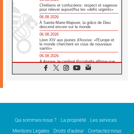
Chrétiens et confucéens: respect et sagesse
pour relever aujourd'hui les «défis urgents»
06.08.2026
À Sainte-Marie-Majeure, la grâce de Dieu
descend encore sur le monde
06.08.2026
Léon XIV aux jeunes d'Assise: «l'Europe et
le monde cherchent en vous de nouveaux
saints»
06.08.2026
À Assise, le cardinal Pizzaballa affirme que
«les chrétiens veulent la paix»
06.08.2026
Au Mexique, le cardinal Parolin invite à être
aux côtés des marginalisées
06.08.2026
À Assise, le Pape invite les jeunes à
«construire la civilisation de l'amour»
05.08.2026
La visite du Pape en Argentine portera «un
message de paix et de dignité humaine»
Qui sommes-nous ?
La propriété
Les services
05.08.2026
Mentions Legales
Droits d’auteur
Contactez-nous
«La visite du Pape en Uruguay renforcera