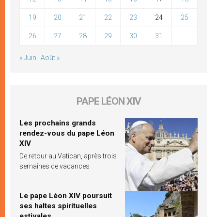
19
20
21
22
23
24
25
26
27
28
29
30
31
« Juin
Août »
PAPE LÉON XIV
Les prochains grands
rendez-vous du pape Léon
XIV
De retour au Vatican, après trois
semaines de vacances
Le pape Léon XIV poursuit
ses haltes spirituelles
estivales