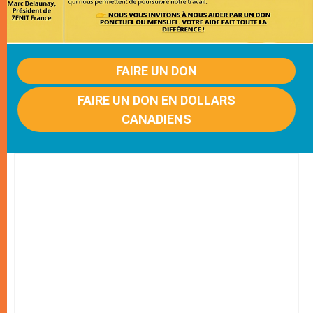
FAIRE UN DON
FAIRE UN DON EN DOLLARS
CANADIENS