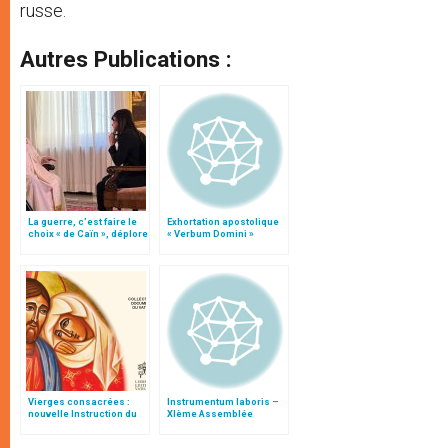
russe.
Autres Publications :
La guerre, c’est faire le
Exhortation apostolique
choix « de Caïn », déplore
« Verbum Domini »
le pape François
Vierges consacrées :
Instrumentum laboris –
nouvelle Instruction du
XIème Assemblée
Vatican
Générale Ordinaire du
Synode des Évêques