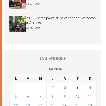
24 Juil 2026
20 000 participants au pèlerinage de Pentecôte
à Chartres
22 Mai 2026
CALENDRIER
juillet 2004
L
M
M
J
V
S
D
1
2
3
4
5
6
7
8
9
10
11
12
13
14
15
16
17
18