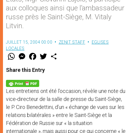
aux colloques ainsi que l’ambassadeur
russe près le Saint-Siège, M. Vitaly
Litvin.
JUILLET 15, 2004 00:00
ZENIT STAFF
EGLISES
LOCALES
W
M
F
T
S
h
e
a
w
h
a
s
c
i
a
t
s
e
t
r
Share this Entry
s
e
b
t
e
A
n
o
e
p
g
o
r
p
e
k
Les entretiens ont été l’occasion, révèle une note du
r
vice-directeur de la salle de presse du Saint-Siège,
le P. Ciro Benedettini, d’un « échange de vues sur les
relations bilatérales » entre le Saint-Siège et la
Fédération de Russie sur « la situation
internationale », mais aussi pour ce qui concerne « le