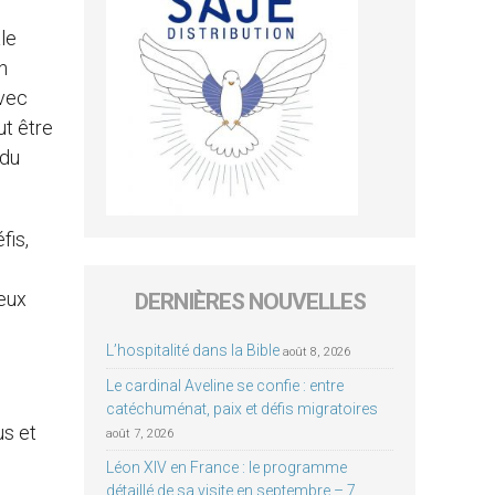
le
n
avec
ut être
 du
fis,
neux
DERNIÈRES NOUVELLES
L’hospitalité dans la Bible
août 8, 2026
Le cardinal Aveline se confie : entre
catéchuménat, paix et défis migratoires
us et
août 7, 2026
Léon XIV en France : le programme
détaillé de sa visite en septembre – 7