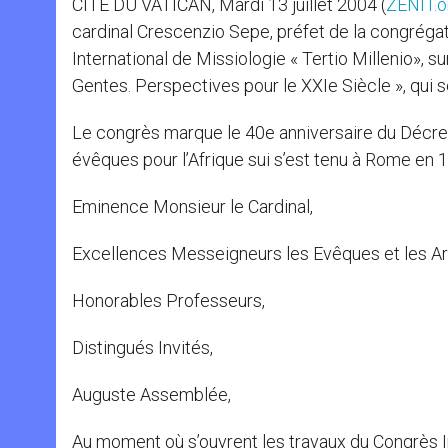
CITE DU VATICAN, Mardi 13 juillet 2004 (
ZENIT.o
r
cardinal Crescenzio Sepe, préfet de la congrégat
International de Missiologie « Tertio Millenio», sur
Gentes. Perspectives pour le XXIe Siècle », qui se
Le congrès marque le 40e anniversaire du Décret 
évêques pour l’Afrique sui s’est tenu à Rome en 
Eminence Monsieur le Cardinal,
Excellences Messeigneurs les Evêques et les A
Honorables Professeurs,
Distingués Invités,
Auguste Assemblée,
Au moment où s’ouvrent les travaux du Congrès Int