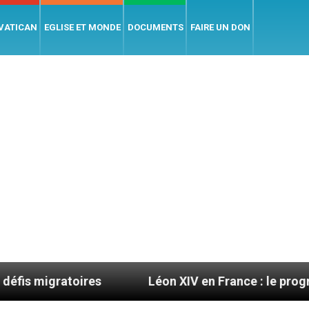
 VATICAN
EGLISE ET MONDE
DOCUMENTS
FAIRE UN DON
oires
Léon XIV en France : le programme détaill