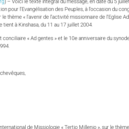
rg
) – Voici le texte intégral du message, en date du 5 juille
ion pour l’Evangélisation des Peuples, à l’occasion du con
 le thème « l’avenir de l’activité missionnaire de l’Eglise Ad
 tient à Kinshasa, du 11 au 17 juillet 2004.
conciliaire « Ad gentes » et le 10e anniversaire du synod
1994.
rchevêques,
ernational de Missiologie « Tertio Millenio », sur le thèm