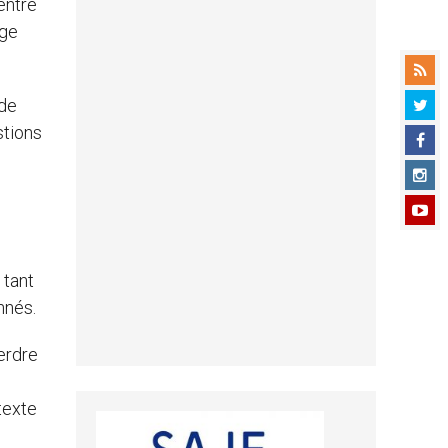
entre
age
 de
stions
s
 tant
nnés.
erdre
texte