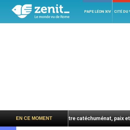
PAPE LÉON XIV
CITÉ DU
ne se confie : entre catéchuménat, paix et défis migrat
EN CE MOMENT