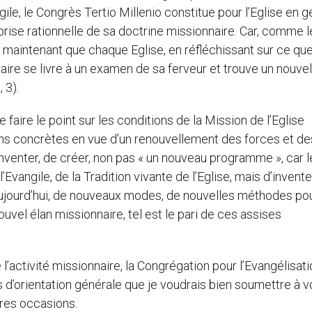
ile, le Congrès Tertio Millenio constitue pour l’Eglise en g
eprise rationnelle de sa doctrine missionnaire. Car, comme l
s maintenant que chaque Eglise, en réfléchissant sur ce qu
ilaire se livre à un examen de sa ferveur et trouve un nouvel
 3).
 faire le point sur les conditions de la Mission de l’Eglise
ions concrètes en vue d’un renouvellement des forces et de
d’inventer, de créer, non pas « un nouveau programme », car l
’Evangile, de la Tradition vivante de l’Eglise, mais d’invente
’aujourd’hui, de nouveaux modes, de nouvelles méthodes po
nouvel élan missionnaire, tel est le pari de ces assises
’activité missionnaire, la Congrégation pour l’Evangélisat
s d’orientation générale que je voudrais bien soumettre à v
utres occasions.