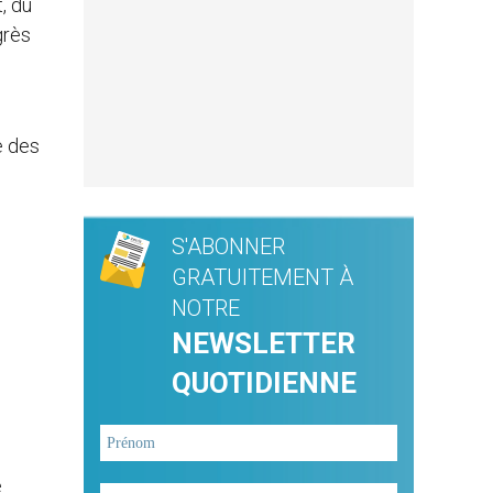
t, du
grès
e des
S'ABONNER
GRATUITEMENT À
NOTRE
NEWSLETTER
QUOTIDIENNE
e