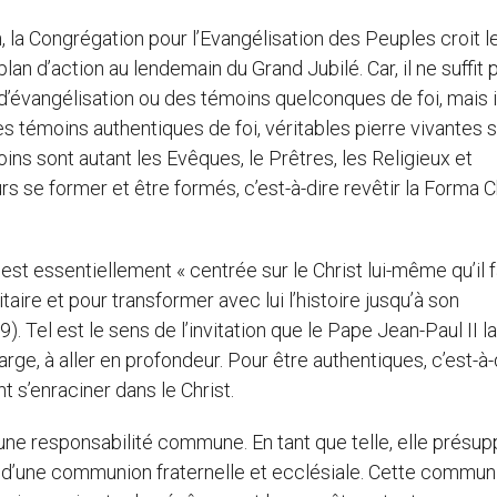
, la Congrégation pour l’Evangélisation des Peuples croit l
lan d’action au lendemain du Grand Jubilé. Car, il ne suffit 
d’évangélisation ou des témoins quelconques de foi, mais il
es témoins authentiques de foi, véritables pierre vivantes s
oins sont autant les Evêques, le Prêtres, les Religieux et
rs se former et être formés, c’est-à-dire revêtir la Forma Ch
est essentiellement « centrée sur le Christ lui-même qu’il 
initaire et pour transformer avec lui l’histoire jusqu’à son
 Tel est le sens de l’invitation que le Pape Jean-Paul II l
large, à aller en profondeur. Pour être authentiques, c’est-à-
t s’enraciner dans le Christ.
t une responsabilité commune. En tant que telle, elle présu
it d’une communion fraternelle et ecclésiale. Cette commun