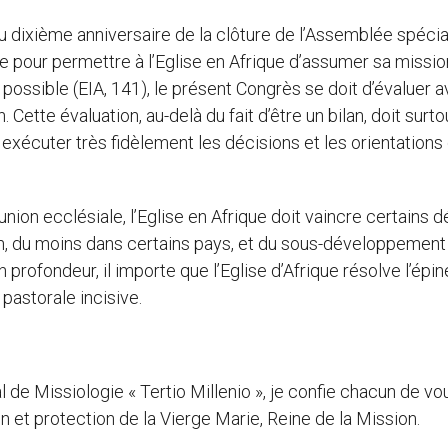
du dixième anniversaire de la clôture de l’Assemblée spécia
 pour permettre à l’Eglise en Afrique d’assumer sa missio
possible (EIA, 141), le présent Congrès se doit d’évaluer 
. Cette évaluation, au-delà du fait d’être un bilan, doit surto
xécuter très fidèlement les décisions et les orientations
n ecclésiale, l’Eglise en Afrique doit vaincre certains dé
n, du moins dans certains pays, et du sous-développement
rofondeur, il importe que l’Eglise d’Afrique résolve l’épi
pastorale incisive.
de Missiologie « Tertio Millenio », je confie chacun de vo
n et protection de la Vierge Marie, Reine de la Mission.