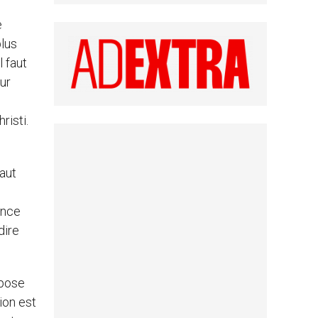
e
plus
 faut
ur
risti.
faut
ance
dire
ppose
ion est