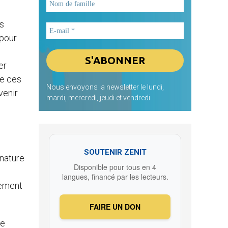
é
s
 pour
er
de ces
Nous envoyons la newsletter le lundi,
venir
mardi, mercredi, jeudi et vendredi
SOUTENIR ZENIT
 nature
Disponible pour tous en 4
langues, financé par les lecteurs.
cement
FAIRE UN DON
le