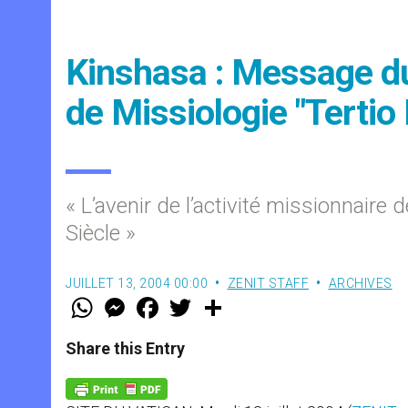
Kinshasa : Message du
de Missiologie "Tertio 
« L’avenir de l’activité missionnaire
Siècle »
JUILLET 13, 2004 00:00
ZENIT STAFF
ARCHIVES
W
M
F
T
S
h
e
a
w
h
a
s
c
i
a
t
s
e
t
r
Share this Entry
s
e
b
t
e
A
n
o
e
p
g
o
r
p
e
k