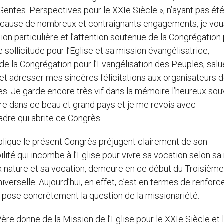
d Gentes. Perspectives pour le XXIe Siècle », n’ayant pas ét
à cause de nombreux et contraignants engagements, je vou
on particulière et l’attention soutenue de la Congrégation
sollicitude pour l’Eglise et sa mission évangélisatrice,
 de la Congrégation pour l’Evangélisation des Peuples, salu
 et adresser mes sincères félicitations aux organisateurs 
ses. Je garde encore très vif dans la mémoire l’heureux sou
ière dans ce beau et grand pays et je me revois avec
adre qui abrite ce Congrès.
pplique le présent Congrès préjugent clairement de son
ité qui incombe à l’Eglise pour vivre sa vocation selon sa
 sa nature et sa vocation, demeure en ce début du Troisième
niverselle. Aujourd’hui, en effet, c’est en termes de renfor
 pose concrètement la question de la missionariété.
ère donne de la Mission de l’Eglise pour le XXIe Siècle et 