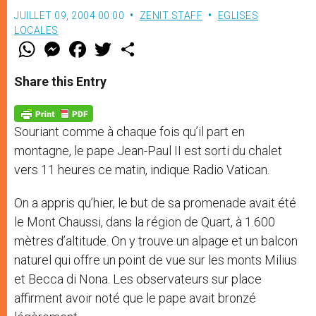
JUILLET 09, 2004 00:00
ZENIT STAFF
EGLISES
LOCALES
W
M
F
T
S
h
e
a
w
h
a
s
c
i
a
t
s
e
t
r
Share this Entry
s
e
b
t
e
A
n
o
e
p
g
o
r
p
e
k
Souriant comme à chaque fois qu’il part en
r
montagne, le pape Jean-Paul II est sorti du chalet
vers 11 heures ce matin, indique Radio Vatican.
On a appris qu’hier, le but de sa promenade avait été
le Mont Chaussi, dans la région de Quart, à 1.600
mètres d’altitude. On y trouve un alpage et un balcon
naturel qui offre un point de vue sur les monts Milius
et Becca di Nona. Les observateurs sur place
affirment avoir noté que le pape avait bronzé