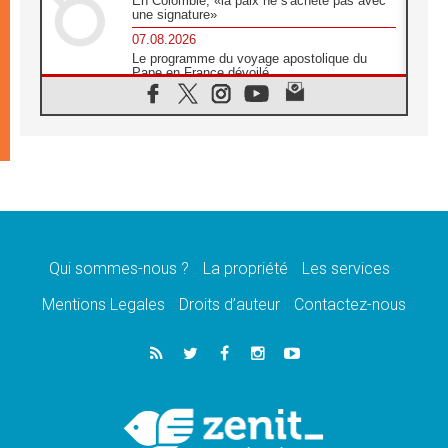
En Colombie, «la paix ne s'achète pas avec
une signature»
07.08.2026
Le programme du voyage apostolique du
Pape en France dévoilé
07.08.2026
1ère Conférence continentale sur l'éducation
catholique en Afrique
07.08.2026
Un logo symbolique pour la venue du Pape
en France
07.08.2026
Cardinal Rossi: «La venue du Pape Léon en
Argentine est un hommage à François»
Qui sommes-nous ?
La propriété
Les services
07.08.2026
Hiroshima et Nagasaki, 81 ans après,
Mentions Legales
Droits d’auteur
Contactez-nous
lancement des «dix jours de prière pour la
paix»
06.08.2026
Préparatifs des JMJ 2027 à Séoul: «c'est
passionnant et l'impatience est immense!»
06.08.2026
Chrétiens et confucéens: respect et sagesse
pour relever les «défis urgents»