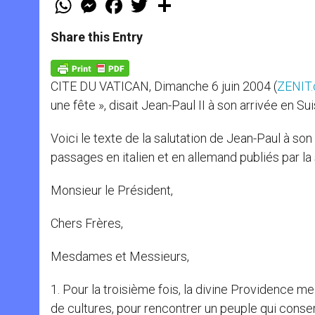
h
e
a
w
h
a
s
c
i
a
t
s
e
t
r
Share this Entry
s
e
b
t
e
A
n
o
e
p
g
o
r
p
e
k
CITE DU VATICAN, Dimanche 6 juin 2004 (
ZENIT.
r
une fête », disait Jean-Paul II à son arrivée en Su
Voici le texte de la salutation de Jean-Paul à so
passages en italien et en allemand publiés par la
Monsieur le Président,
Chers Frères,
Mesdames et Messieurs,
1. Pour la troisième fois, la divine Providence m
de cultures, pour rencontrer un peuple qui conser