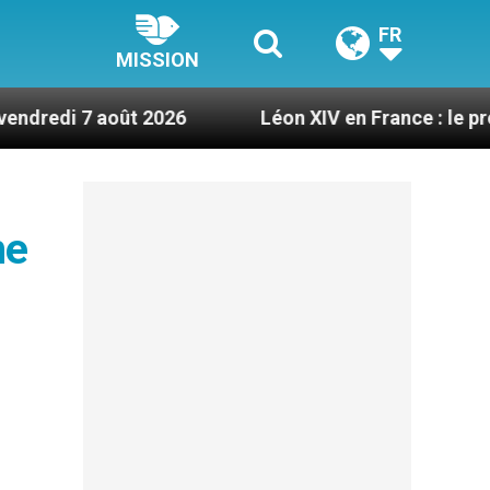
FR
MISSION
ût 2026
Léon XIV en France : le programme détai
ne