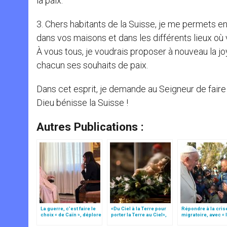
la paix.
3. Chers habitants de la Suisse, je me permets e
dans vos maisons et dans les différents lieux où
À vous tous, je voudrais proposer à nouveau la j
chacun ses souhaits de paix.
Dans cet esprit, je demande au Seigneur de faire
Dieu bénisse la Suisse !
Autres Publications :
La guerre, c’est faire le
«Du Ciel à la Terre pour
Répondre à la cris
choix « de Caïn », déplore
porter la Terre au Ciel»,
migratoire, avec « 
le pape François
par Mgr Francesco Follo
style de l’humanité
(texte complet)