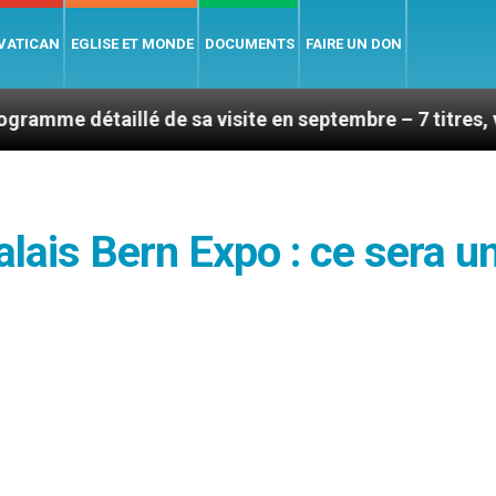
 VATICAN
EGLISE ET MONDE
DOCUMENTS
FAIRE UN DON
lé de sa visite en septembre – 7 titres, vendredi 7 ao
alais Bern Expo : ce sera u