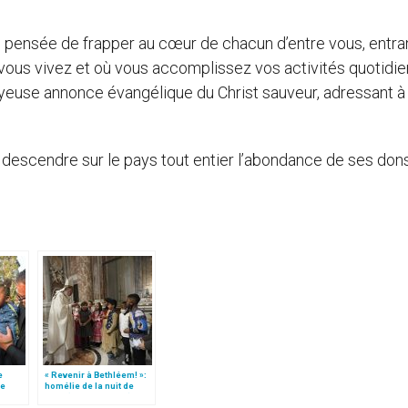
n pensée de frapper au cœur de chacun d’entre vous, entra
 vous vivez et où vous accomplissez vos activités quotidie
oyeuse annonce évangélique du Christ sauveur, adressant à
 descendre sur le pays tout entier l’abondance de ses don
e
« Revenir à Bethléem! »:
le
homélie de la nuit de
 »!
Noël (texte complet)