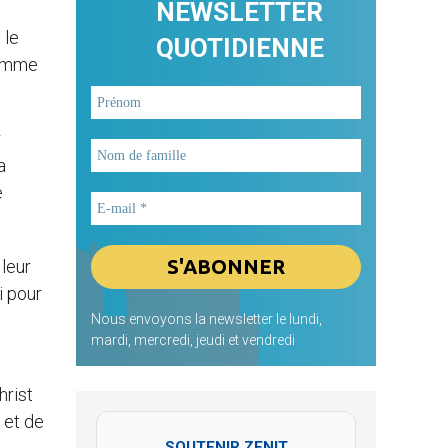
NEWSLETTER
 le
QUOTIDIENNE
comme
r
a
e
 leur
i pour
Nous envoyons la newsletter le lundi,
mardi, mercredi, jeudi et vendredi
hrist
 et de
SOUTENIR ZENIT