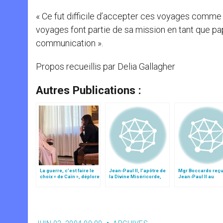
« Ce fut difficile d’accepter ces voyages comme fa
voyages font partie de sa mission en tant que pa
communication ».
Propos recueillis par Delia Gallagher
Autres Publications :
La guerre, c’est faire le
Jean-Paul II, l’apôtre de
Mgr Boccardo reçu
choix « de Caïn », déplore
la Divine Miséricorde,
Jean-Paul II au
le pape François
par Mgr Boccardo
lendemain de son
ordination épiscop