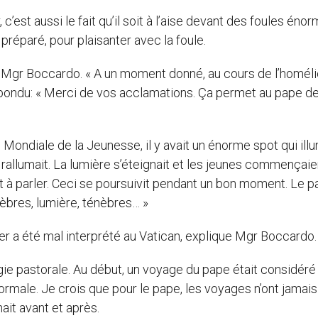
’est aussi le fait qu’il soit à l’aise devant des foules éno
préparé, pour plaisanter avec la foule.
 Mgr Boccardo. « A un moment donné, au cours de l’homélie
pondu: « Merci de vos acclamations. Ça permet au pape d
 Mondiale de la Jeunesse, il y avait un énorme spot qui illu
e rallumait. La lumière s’éteignait et les jeunes commençaie
ait à parler. Ceci se poursuivit pendant un bon moment. Le 
èbres, lumière, ténèbres… »
ger a été mal interprété au Vatican, explique Mgr Boccardo.
ie pastorale. Au début, un voyage du pape était considéré
ormale. Je crois que pour le pape, les voyages n’ont jamais
ait avant et après.