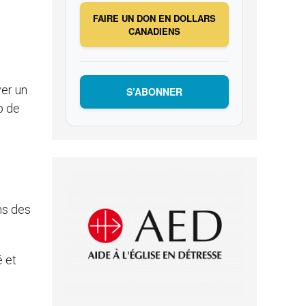
FAIRE UN DON EN DOLLARS
CANADIENS
ver un
S’ABONNER
p de
ns des
é et