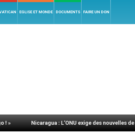
 VATICAN
EGLISE ET MONDE
DOCUMENTS
FAIRE UN DON
Nicaragua : L’ONU exige des nouvelles de Mgr Mata