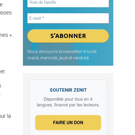
de
isses
mes ».
Nous envoyons la newsletter le lundi,
mardi, mercredi, jeudi et vendredi
er.
s
SOUTENIR ZENIT
t
Disponible pour tous en 4
langues, financé par les lecteurs.
ur la
FAIRE UN DON