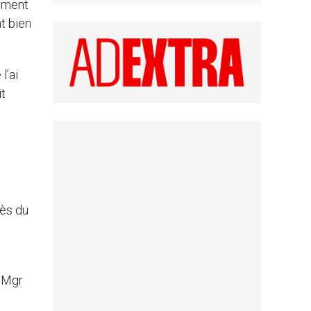
moment
t bien
l’ai
it
rès du
e Mgr