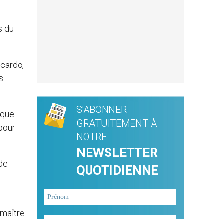
s du
ccardo,
s
S'ABONNER
 que
GRATUITEMENT À
pour
NOTRE
NEWSLETTER
 de
QUOTIDIENNE
 maître