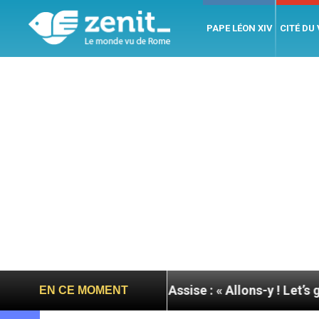
PAPE LÉON XIV
CITÉ DU
rnée du pape à Assise : « Allons-y ! Let’s go ! »
EN CE MOMENT