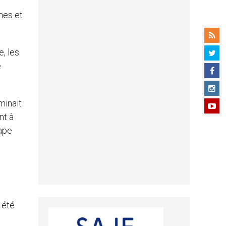
rmes et
, les
e
minait
nt à
pape
 été