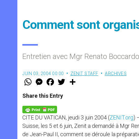
Comment sont organis
Entretien avec Mgr Renato Boccard
JUIN 03, 2004 00:00
ZENIT STAFF
ARCHIVES
W
M
F
T
S
h
e
a
w
h
a
s
c
i
a
t
s
e
t
r
Share this Entry
s
e
b
t
e
A
n
o
e
p
g
o
r
p
e
k
CITE DU VATICAN, jeudi 3 juin 2004 (
ZENIT.org
) 
r
Suisse, les 5 et 6 juin, Zenit a demandé à Mgr 
de Jean-Paul II, comment se déroule la préparatio