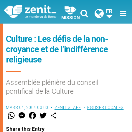
FR
MISSION
Culture : Les défis de la non-
croyance et de l’indifférence
religieuse
Assemblée plénière du conseil
pontifical de la Culture
MARS 04, 2004 00:00
ZENIT STAFF
EGLISES LOCALES
W
M
F
T
S
h
e
a
w
h
a
s
c
i
a
t
s
e
t
r
Share this Entry
s
e
b
t
e