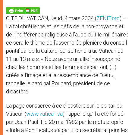
A
n
o
e
p
g
o
r
p
e
k
CITE DU VATICAN, Jeudi 4 mars 2004 (
ZENIT.org
) –
r
La foi chrétienne et les défis de la non-croyance et
de l’indifférence religieuse à l’aube du IIIe millénaire :
ce sera le thème de l’assemblée plénière du conseil
pontifical de la Culture, qui se tiendra au Vatican du
11 au 13 mars. « Nous avons un allié insoupçonné
chez les hommes et les femmes de partout, (…)
créés à l’image et à la ressemblance de Dieu »,
rappelle le cardinal Poupard, président de ce
dicastère.
La page consacrée à ce dicastère sur le portail du
Vatican (
www.vatican.va
), rappelle qu’il a été fondé
par Jean-Paul II le 20 mai 1982 par le motu proprio
« Inde a Pontificatus » à partir du secrétariat pour les