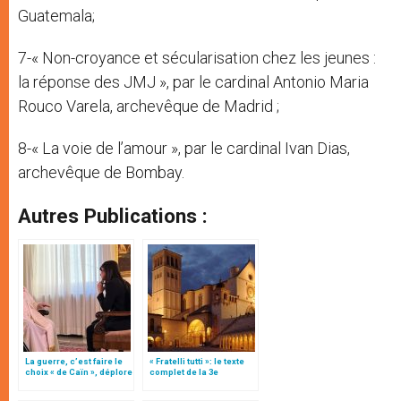
Guatemala;
7-« Non-croyance et sécularisation chez les jeunes :
la réponse des JMJ », par le cardinal Antonio Maria
Rouco Varela, archevêque de Madrid ;
8-« La voie de l’amour », par le cardinal Ivan Dias,
archevêque de Bombay.
Autres Publications :
La guerre, c’est faire le
« Fratelli tutti »: le texte
choix « de Caïn », déplore
complet de la 3e
le pape François
encyclique du pape
François