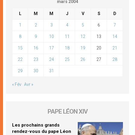
mars 2004
L
M
M
J
V
S
D
1
2
3
4
5
6
7
8
9
10
11
12
13
14
15
16
17
18
19
20
21
22
23
24
25
26
27
28
29
30
31
« Fév
Avr »
PAPE LÉON XIV
Les prochains grands
rendez-vous du pape Léon