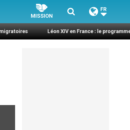
FR
MISSION
s
Léon XIV en France : le programme détaillé de