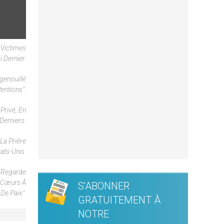
s Victimes
 Dernier.
genouillé
tentions".
Privé, En
Derniers.
La Prière
ats-Unis.
; Regarde
s Cœurs À
S'ABONNER
De Paix".
GRATUITEMENT À
NOTRE