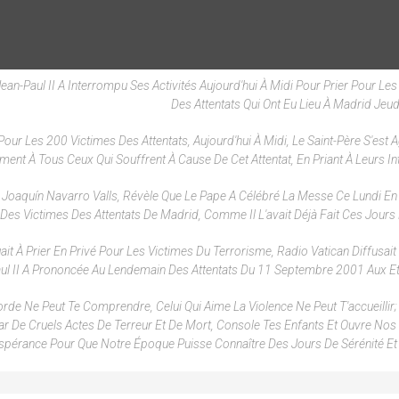
Jean-Paul II A Interrompu Ses Activités Aujourd'hui À Midi Pour Prier Pour Le
Des Attentats Qui Ont Eu Lieu À Madrid Jeudi
our Les 200 Victimes Des Attentats, Aujourd'hui À Midi, Le Saint-Père S'est A
ement À Tous Ceux Qui Souffrent À Cause De Cet Attentat, En Priant À Leurs In
 Joaquín Navarro Valls, Révèle Que Le Pape A Célébré La Messe Ce Lundi En 
es Victimes Des Attentats De Madrid, Comme Il L'avait Déjà Fait Ces Jours 
it À Prier En Privé Pour Les Victimes Du Terrorisme, Radio Vatican Diffusait 
ul II A Prononcée Au Lendemain Des Attentats Du 11 Septembre 2001 Aux Et
corde Ne Peut Te Comprendre, Celui Qui Aime La Violence Ne Peut T'accueillir
r De Cruels Actes De Terreur Et De Mort, Console Tes Enfants Et Ouvre No
espérance Pour Que Notre Époque Puisse Connaître Des Jours De Sérénité Et 