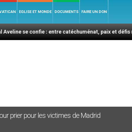
 VATICAN
EGLISE ET MONDE
DOCUMENTS
FAIRE UN DON
e confie : entre catéchuménat, paix et défis migratoire
pour prier pour les victimes de Madrid