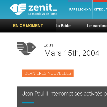
PAPE LÉON XIV
CITÉ DU
L’hospitalité dans la Bible
Le cardinal Aveline s
EN CE MOMENT
JOUR
Mars 15th, 2004
DERNIÈRES NOUVELLES
Jean-Paul II interrompt ses activités 