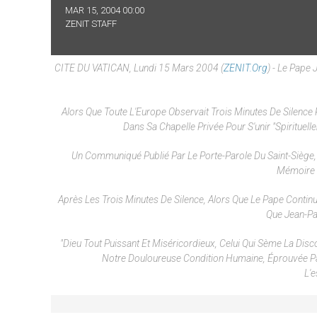
MAR 15, 2004 00:00
ZENIT STAFF
CITE DU VATICAN, Lundi 15 Mars 2004 (
ZENIT.org
) - Le Pape 
Alors Que Toute L'Europe Observait Trois Minutes De Silence P
Dans Sa Chapelle Privée Pour S'unir "spirituell
Un Communiqué Publié Par Le Porte-Parole Du Saint-Siège,
Mémoire D
Après Les Trois Minutes De Silence, Alors Que Le Pape Continua
Que Jean-Pa
"Dieu Tout Puissant Et Miséricordieux, Celui Qui Sème La Dis
Notre Douloureuse Condition Humaine, Éprouvée Pa
L'